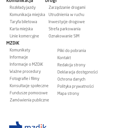
Komunikacja
Drogi
Rozkłady jazdy
Zarządzanie drogami
Komunikacja miejska
Utrudnienia w ruchu
Taryfa biletowa
Inwestycje drogowe
Karta miejska
Strefa parkowania
Linie komercyjne
Oznakowanie SIM
MZDiK
Komunikaty
Pliki do pobrania
Informacje
Kontakt
Informacje o MZDiK
Redakcja strony
Ważne procedury
Deklaracja dostępności
Fotografie i filmy
Ochrona danych
Konsultacje społeczne
Polityka prywatności
Fundusze pomocowe
Mapa strony
Zamówienia publiczne