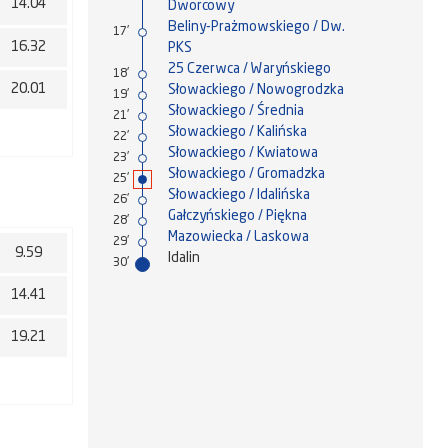
14.04
Dworcowy
Beliny-Prażmowskiego / Dw.
17'
16.32
PKS
25 Czerwca / Waryńskiego
18'
20.01
Słowackiego / Nowogrodzka
19'
Słowackiego / Średnia
21'
Słowackiego / Kalińska
22'
Słowackiego / Kwiatowa
23'
Słowackiego / Gromadzka
25'
Słowackiego / Idalińska
26'
Gałczyńskiego / Piękna
28'
Mazowiecka / Laskowa
29'
9.59
Idalin
30'
14.41
19.21