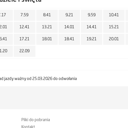
7.17
7.59
8.41
9.21
9.59
10.41
2.01
12.41
13.21
14.01
14.41
15.21
6.41
17.21
18.01
18.41
19.21
20.01
1.20
22.09
ad jazdy ważny od 25.03.2026 do odwołania
Pliki do pobrania
Kontakt