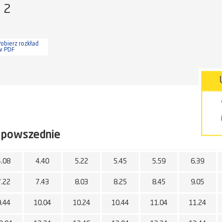
a 2
obierz rozkład
w PDF
 powszednie
4.08
4.40
5.22
5.45
5.59
6.39
7.22
7.43
8.03
8.25
8.45
9.05
9.44
10.04
10.24
10.44
11.04
11.24