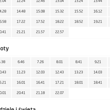
2.04
12.24
12.46
13.04
13.24
13.44
4.28
14.48
15.08
15.32
15.52
16.12
6.58
17.22
17.52
18.22
18.52
19.21
0.41
21.21
21.57
22.57
boty
5.38
6.46
7.26
8.01
8.41
9.21
0.43
11.23
12.03
12.43
13.23
14.03
5.21
16.01
16.41
17.21
18.01
18.41
0.01
20.41
21.18
22.07
dziele i święta