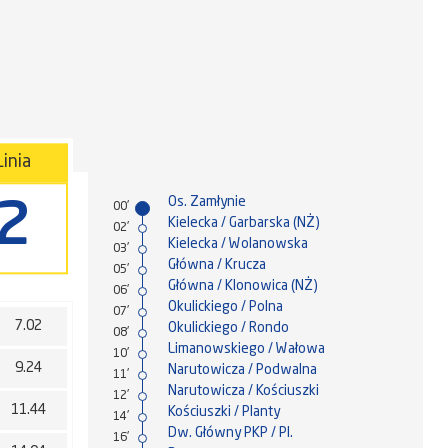
Linia
Os. Zamłynie
2
00'
Kielecka / Garbarska (NŻ)
02'
Kielecka / Wolanowska
03'
Główna / Krucza
05'
Główna / Klonowica (NŻ)
06'
Okulickiego / Polna
07'
7.02
Okulickiego / Rondo
08'
Limanowskiego / Wałowa
10'
9.24
Narutowicza / Podwalna
11'
Narutowicza / Kościuszki
12'
11.44
Kościuszki / Planty
14'
Dw. Główny PKP / Pl.
16'