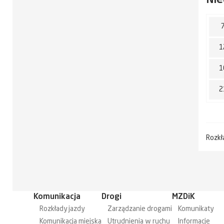
1
1
2
Rozkł
Komunikacja
Drogi
MZDiK
Rozkłady jazdy
Zarządzanie drogami
Komunikaty
Komunikacja miejska
Utrudnienia w ruchu
Informacje