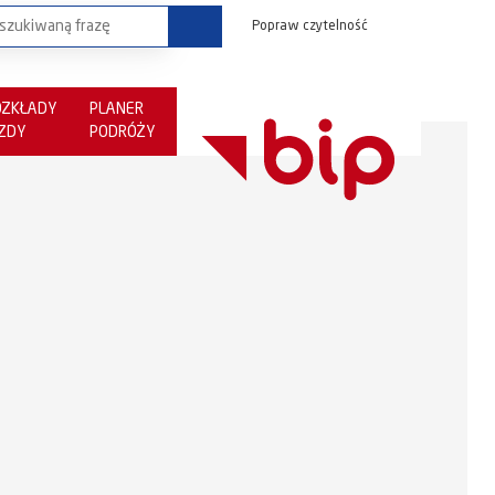
Popraw czytelność
OZKŁADY
PLANER
AZDY
PODRÓŻY