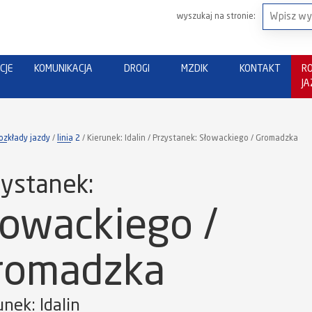
wyszukaj na stronie:
CJE
KOMUNIKACJA
DROGI
MZDIK
KONTAKT
R
J
ozkłady jazdy
linia 2
Kierunek: Idalin / Przystanek: Słowackiego / Gromadzka
ystanek:
łowackiego /
romadzka
unek: Idalin