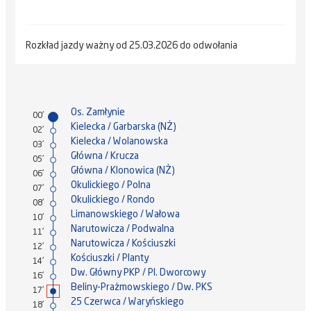
Rozkład jazdy ważny od 25.03.2026 do odwołania
Os. Zamłynie
00'
Kielecka / Garbarska (NŻ)
02'
Kielecka / Wolanowska
03'
Główna / Krucza
05'
Główna / Klonowica (NŻ)
06'
Okulickiego / Polna
07'
Okulickiego / Rondo
08'
Limanowskiego / Wałowa
10'
Narutowicza / Podwalna
11'
Narutowicza / Kościuszki
12'
Kościuszki / Planty
14'
Dw. Główny PKP / Pl. Dworcowy
16'
Beliny-Prażmowskiego / Dw. PKS
17'
25 Czerwca / Waryńskiego
18'