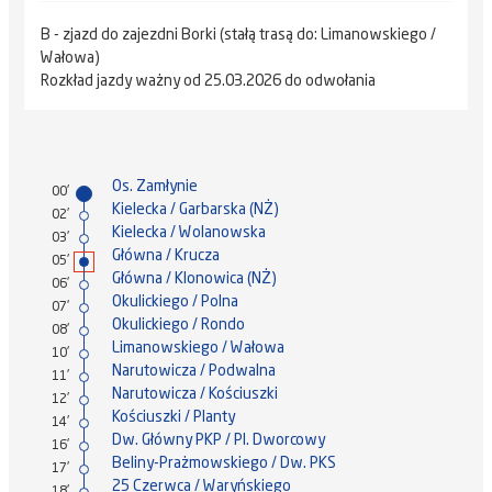
B - zjazd do zajezdni Borki (stałą trasą do: Limanowskiego /
Wałowa)
Rozkład jazdy ważny od 25.03.2026 do odwołania
Os. Zamłynie
00'
Kielecka / Garbarska (NŻ)
02'
Kielecka / Wolanowska
03'
Główna / Krucza
05'
Główna / Klonowica (NŻ)
06'
Okulickiego / Polna
07'
Okulickiego / Rondo
08'
Limanowskiego / Wałowa
10'
Narutowicza / Podwalna
11'
Narutowicza / Kościuszki
12'
Kościuszki / Planty
14'
Dw. Główny PKP / Pl. Dworcowy
16'
Beliny-Prażmowskiego / Dw. PKS
17'
25 Czerwca / Waryńskiego