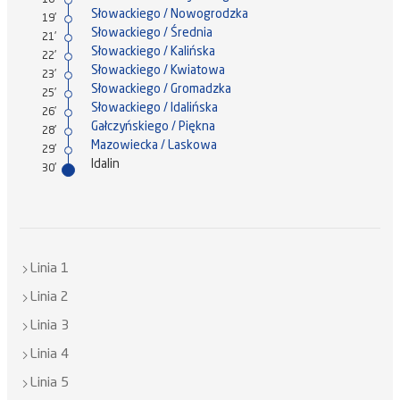
18'
Słowackiego / Nowogrodzka
19'
Słowackiego / Średnia
21'
Słowackiego / Kalińska
22'
Słowackiego / Kwiatowa
23'
Słowackiego / Gromadzka
25'
Słowackiego / Idalińska
26'
Gałczyńskiego / Piękna
28'
Mazowiecka / Laskowa
29'
Idalin
30'
Linia 1
Linia 2
Linia 3
Linia 4
Linia 5