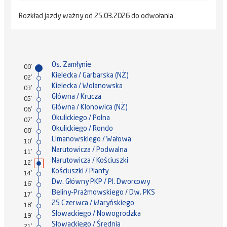
Rozkład jazdy ważny od 25.03.2026 do odwołania
Os. Zamłynie
00'
Kielecka / Garbarska (NŻ)
02'
Kielecka / Wolanowska
03'
Główna / Krucza
05'
Główna / Klonowica (NŻ)
06'
Okulickiego / Polna
07'
Okulickiego / Rondo
08'
Limanowskiego / Wałowa
10'
Narutowicza / Podwalna
11'
Narutowicza / Kościuszki
12'
Kościuszki / Planty
14'
Dw. Główny PKP / Pl. Dworcowy
16'
Beliny-Prażmowskiego / Dw. PKS
17'
25 Czerwca / Waryńskiego
18'
Słowackiego / Nowogrodzka
19'
Słowackiego / Średnia