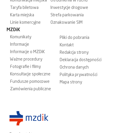
Komunikacja miejska
Utrudnienia w ruchu
Taryfa biletowa
Inwestycje drogowe
Karta miejska
Strefa parkowania
Linie komercyjne
Oznakowanie SIM
MZDiK
Komunikaty
Pliki do pobrania
Informacje
Kontakt
Informacje o MZDiK
Redakcja strony
Ważne procedury
Deklaracja dostępności
Fotografie i filmy
Ochrona danych
Konsultacje społeczne
Polityka prywatności
Fundusze pomocowe
Mapa strony
Zamówienia publiczne