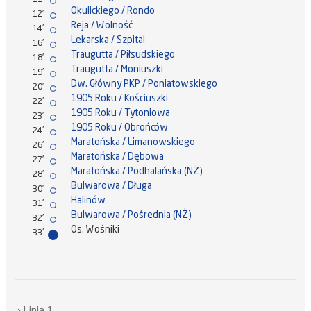
11'
Okulickiego / Rondo
12'
Reja / Wolność
14'
Lekarska / Szpital
16'
Traugutta / Piłsudskiego
18'
Traugutta / Moniuszki
19'
Dw. Główny PKP / Poniatowskiego
20'
1905 Roku / Kościuszki
22'
1905 Roku / Tytoniowa
23'
1905 Roku / Obrońców
24'
Maratońska / Limanowskiego
26'
Maratońska / Dębowa
27'
Maratońska / Podhalańska (NŻ)
28'
Bulwarowa / Długa
30'
Halinów
31'
Bulwarowa / Pośrednia (NŻ)
32'
Os. Wośniki
33'