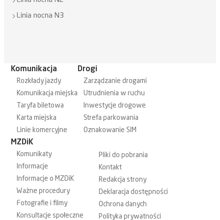
Linia nocna N2
Linia nocna N3
Komunikacja
Drogi
Rozkłady jazdy
Zarządzanie drogami
Komunikacja miejska
Utrudnienia w ruchu
Taryfa biletowa
Inwestycje drogowe
Karta miejska
Strefa parkowania
Linie komercyjne
Oznakowanie SIM
MZDiK
Komunikaty
Pliki do pobrania
Informacje
Kontakt
Informacje o MZDiK
Redakcja strony
Ważne procedury
Deklaracja dostępności
Fotografie i filmy
Ochrona danych
Konsultacje społeczne
Polityka prywatności