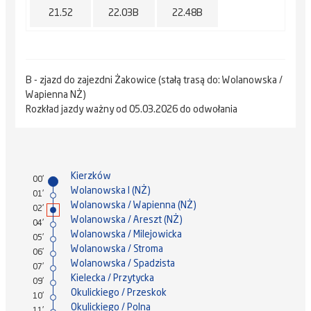
21.52
22.03B
22.48B
B - zjazd do zajezdni Żakowice (stałą trasą do: Wolanowska /
Wapienna NŻ)
Rozkład jazdy ważny od 05.03.2026 do odwołania
Kierzków
00'
Wolanowska I (NŻ)
01'
Wolanowska / Wapienna (NŻ)
02'
Wolanowska / Areszt (NŻ)
04'
Wolanowska / Milejowicka
05'
Wolanowska / Stroma
06'
Wolanowska / Spadzista
07'
Kielecka / Przytycka
09'
Okulickiego / Przeskok
10'
Okulickiego / Polna