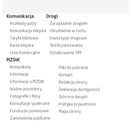
Komunikacja
Drogi
Rozkłady jazdy
Zarządzanie drogami
Komunikacja miejska
Utrudnienia w ruchu
Taryfa biletowa
Inwestycje drogowe
Karta miejska
Strefa parkowania
Linie komercyjne
Oznakowanie SIM
MZDiK
Komunikaty
Pliki do pobrania
Informacje
Kontakt
Informacje o MZDiK
Redakcja strony
Ważne procedury
Deklaracja dostępności
Fotografie i filmy
Ochrona danych
Konsultacje społeczne
Polityka prywatności
Fundusze pomocowe
Mapa strony
Zamówienia publiczne