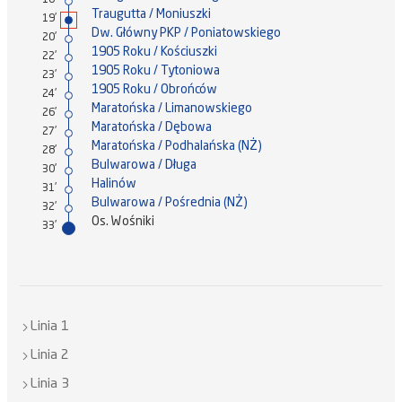
18'
Traugutta / Moniuszki
19'
Dw. Główny PKP / Poniatowskiego
20'
1905 Roku / Kościuszki
22'
1905 Roku / Tytoniowa
23'
1905 Roku / Obrońców
24'
Maratońska / Limanowskiego
26'
Maratońska / Dębowa
27'
Maratońska / Podhalańska (NŻ)
28'
Bulwarowa / Długa
30'
Halinów
31'
Bulwarowa / Pośrednia (NŻ)
32'
Os. Wośniki
33'
Linia 1
Linia 2
Linia 3