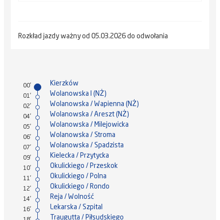
Rozkład jazdy ważny od 05.03.2026 do odwołania
Kierzków
00'
Wolanowska I (NŻ)
01'
Wolanowska / Wapienna (NŻ)
02'
Wolanowska / Areszt (NŻ)
04'
Wolanowska / Milejowicka
05'
Wolanowska / Stroma
06'
Wolanowska / Spadzista
07'
Kielecka / Przytycka
09'
Okulickiego / Przeskok
10'
Okulickiego / Polna
11'
Okulickiego / Rondo
12'
Reja / Wolność
14'
Lekarska / Szpital
16'
Traugutta / Piłsudskiego