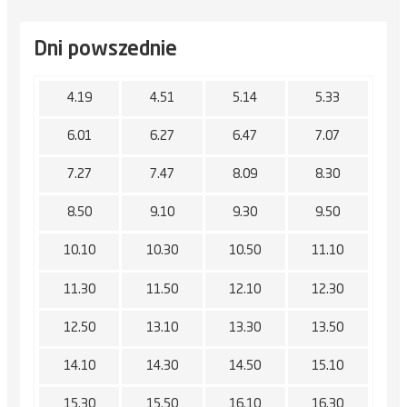
Dni powszednie
4.19
4.51
5.14
5.33
6.01
6.27
6.47
7.07
7.27
7.47
8.09
8.30
8.50
9.10
9.30
9.50
10.10
10.30
10.50
11.10
11.30
11.50
12.10
12.30
12.50
13.10
13.30
13.50
14.10
14.30
14.50
15.10
15.30
15.50
16.10
16.30