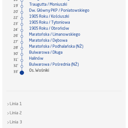
18'
Traugutta / Moniuszki
19'
Dw. Główny PKP / Poniatowskiego
20'
1905 Roku / Kościuszki
22'
1905 Roku / Tytoniowa
23'
1905 Roku / Obrońców
24'
Maratońska / Limanowskiego
26'
Maratońska / Dębowa
27'
Maratońska / Podhalańska (NŻ)
28'
Bulwarowa / Długa
30'
Halinów
31'
Bulwarowa / Pośrednia (NŻ)
32'
Os. Wośniki
33'
Linia 1
Linia 2
Linia 3