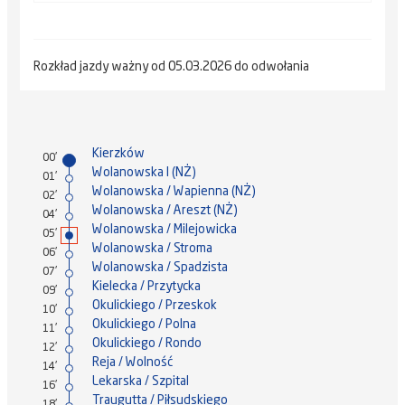
Rozkład jazdy ważny od 05.03.2026 do odwołania
Kierzków
00'
Wolanowska I (NŻ)
01'
Wolanowska / Wapienna (NŻ)
02'
Wolanowska / Areszt (NŻ)
04'
Wolanowska / Milejowicka
05'
Wolanowska / Stroma
06'
Wolanowska / Spadzista
07'
Kielecka / Przytycka
09'
Okulickiego / Przeskok
10'
Okulickiego / Polna
11'
Okulickiego / Rondo
12'
Reja / Wolność
14'
Lekarska / Szpital
16'
Traugutta / Piłsudskiego