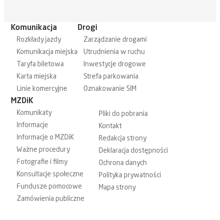
Komunikacja
Drogi
Rozkłady jazdy
Zarządzanie drogami
Komunikacja miejska
Utrudnienia w ruchu
Taryfa biletowa
Inwestycje drogowe
Karta miejska
Strefa parkowania
Linie komercyjne
Oznakowanie SIM
MZDiK
Komunikaty
Pliki do pobrania
Informacje
Kontakt
Informacje o MZDiK
Redakcja strony
Ważne procedury
Deklaracja dostępności
Fotografie i filmy
Ochrona danych
Konsultacje społeczne
Polityka prywatności
Fundusze pomocowe
Mapa strony
Zamówienia publiczne