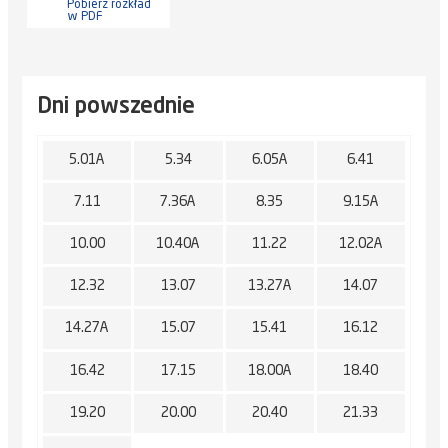
Pobierz rozkład
w PDF
Dni powszednie
5.01A
5.34
6.05A
6.41
7.11
7.36A
8.35
9.15A
10.00
10.40A
11.22
12.02A
12.32
13.07
13.27A
14.07
14.27A
15.07
15.41
16.12
16.42
17.15
18.00A
18.40
19.20
20.00
20.40
21.33