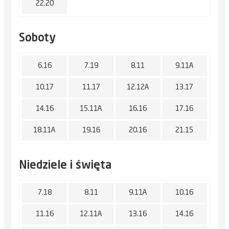
22.20
Soboty
6.16
7.19
8.11
9.11A
10.17
11.17
12.12A
13.17
14.16
15.11A
16.16
17.16
18.11A
19.16
20.16
21.15
Niedziele i święta
7.18
8.11
9.11A
10.16
11.16
12.11A
13.16
14.16