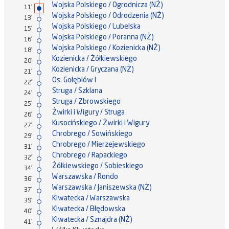
Wojska Polskiego / Ogrodnicza (NŻ)
11'
Wojska Polskiego / Odrodzenia (NŻ)
13'
Wojska Polskiego / Lubelska
15'
Wojska Polskiego / Poranna (NŻ)
16'
Wojska Polskiego / Kozienicka (NŻ)
18'
Kozienicka / Żółkiewskiego
20'
Kozienicka / Gryczana (NŻ)
21'
Os. Gołębiów I
22'
Struga / Szklana
24'
Struga / Zbrowskiego
25'
Żwirki i Wigury / Struga
26'
Kusocińskiego / Żwirki i Wigury
27'
Chrobrego / Sowińskiego
29'
Chrobrego / Mierzejewskiego
31'
Chrobrego / Rapackiego
32'
Żółkiewskiego / Sobieskiego
34'
Warszawska / Rondo
36'
Warszawska / Janiszewska (NŻ)
37'
Klwatecka / Warszawska
39'
Klwatecka / Błędowska
40'
Klwatecka / Sznajdra (NŻ)
41'