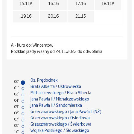
15.11A
16.16
17.16
18.11A
19.16
20.16
21.15
A - Kurs do: Wincentów
Rozkład jazdy ważny od 24.11.2022 do odwołania
Os. Prędocinek
00'
Brata Alberta / Ostrowiecka
01'
Michalczewskiego / Brata Alberta
02'
Jana Pawła II / Michalczewskiego
04'
Jana Pawła II / Sandomierska
05'
Grzecznarowskiego / Jana Pawła II (NŻ)
06'
Grzecznarowskiego / Osiedlowa
07'
Grzecznarowskiego / Świerkowa
08'
Wojska Polskiego / Słowackiego
10'