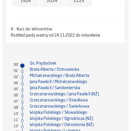
19.24
20.24
21.23
A - Kurs do: Wincentów
Rozkład jazdy ważny od 24.11.2022 do odwołania
Os. Prędocinek
00'
Brata Alberta / Ostrowiecka
01'
Michalczewskiego / Brata Alberta
02'
Jana Pawła II / Michalczewskiego
04'
Jana Pawła II / Sandomierska
05'
Grzecznarowskiego / Jana Pawła II (NŻ)
06'
Grzecznarowskiego / Osiedlowa
07'
Grzecznarowskiego / Świerkowa
08'
Wojska Polskiego / Słowackiego
10'
Wojska Polskiego / Ogrodnicza (NŻ)
11'
Wojska Polskiego / Odrodzenia (NŻ)
13'