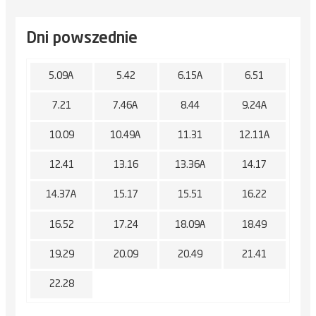
Dni powszednie
5.09A
5.42
6.15A
6.51
7.21
7.46A
8.44
9.24A
10.09
10.49A
11.31
12.11A
12.41
13.16
13.36A
14.17
14.37A
15.17
15.51
16.22
16.52
17.24
18.09A
18.49
19.29
20.09
20.49
21.41
22.28