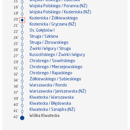
Wojska Polskiego / Lubelska
15'
Wojska Polskiego / Poranna (NŻ)
16'
Wojska Polskiego / Kozienicka (NŻ)
18'
Kozienicka / Żółkiewskiego
20'
Kozienicka / Gryczana (NŻ)
21'
Os. Gołębiów I
22'
Struga / Szklana
24'
Struga / Zbrowskiego
25'
Żwirki i Wigury / Struga
26'
Kusocińskiego / Żwirki i Wigury
27'
Chrobrego / Sowińskiego
29'
Chrobrego / Mierzejewskiego
31'
Chrobrego / Rapackiego
32'
Żółkiewskiego / Sobieskiego
34'
Warszawska / Rondo
36'
Warszawska / Janiszewska (NŻ)
37'
Klwatecka / Warszawska
39'
Klwatecka / Błędowska
40'
Klwatecka / Sznajdra (NŻ)
41'
Wólka Klwatecka
42'