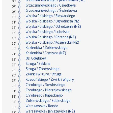
Grzecznarowskiego / Jana Pawła II (NŻ)
06'
Grzecznarowskiego / Osiedlowa
07'
Grzecznarowskiego / Świerkowa
08'
Wojska Polskiego / Słowackiego
10'
Wojska Polskiego / Ogrodnicza (NŻ)
11'
Wojska Polskiego / Odrodzenia (NŻ)
13'
Wojska Polskiego / Lubelska
15'
Wojska Polskiego / Poranna (NŻ)
16'
Wojska Polskiego / Kozienicka (NŻ)
18'
Kozienicka / Żółkiewskiego
20'
Kozienicka / Gryczana (NŻ)
21'
Os. Gołębiów I
22'
Struga / Szklana
24'
Struga / Zbrowskiego
25'
Żwirki i Wigury / Struga
26'
Kusocińskiego / Żwirki i Wigury
27'
Chrobrego / Sowińskiego
29'
Chrobrego / Mierzejewskiego
31'
Chrobrego / Rapackiego
32'
Żółkiewskiego / Sobieskiego
34'
Warszawska / Rondo
36'
Warszawska / Janiszewska (NŻ)
37'