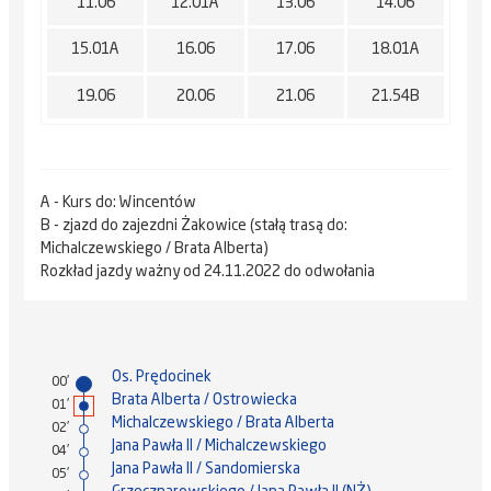
11.06
12.01A
13.06
14.06
15.01A
16.06
17.06
18.01A
19.06
20.06
21.06
21.54B
A - Kurs do: Wincentów
B - zjazd do zajezdni Żakowice (stałą trasą do:
Michalczewskiego / Brata Alberta)
Rozkład jazdy ważny od 24.11.2022 do odwołania
Os. Prędocinek
00'
Brata Alberta / Ostrowiecka
01'
Michalczewskiego / Brata Alberta
02'
Jana Pawła II / Michalczewskiego
04'
Jana Pawła II / Sandomierska
05'