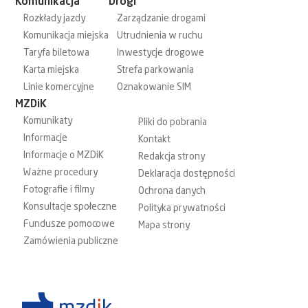
Komunikacja
Drogi
Rozkłady jazdy
Zarządzanie drogami
Komunikacja miejska
Utrudnienia w ruchu
Taryfa biletowa
Inwestycje drogowe
Karta miejska
Strefa parkowania
Linie komercyjne
Oznakowanie SIM
MZDiK
Komunikaty
Pliki do pobrania
Informacje
Kontakt
Informacje o MZDiK
Redakcja strony
Ważne procedury
Deklaracja dostępności
Fotografie i filmy
Ochrona danych
Konsultacje społeczne
Polityka prywatności
Fundusze pomocowe
Mapa strony
Zamówienia publiczne