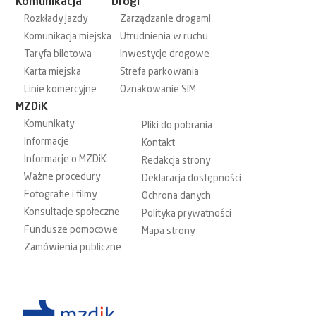
Komunikacja
Drogi
Rozkłady jazdy
Zarządzanie drogami
Komunikacja miejska
Utrudnienia w ruchu
Taryfa biletowa
Inwestycje drogowe
Karta miejska
Strefa parkowania
Linie komercyjne
Oznakowanie SIM
MZDiK
Komunikaty
Pliki do pobrania
Informacje
Kontakt
Informacje o MZDiK
Redakcja strony
Ważne procedury
Deklaracja dostępności
Fotografie i filmy
Ochrona danych
Konsultacje społeczne
Polityka prywatności
Fundusze pomocowe
Mapa strony
Zamówienia publiczne