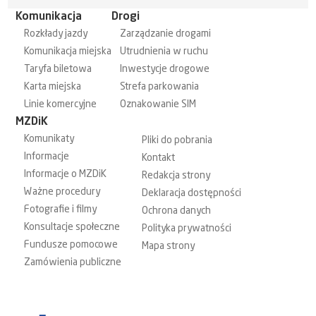
Komunikacja
Drogi
Rozkłady jazdy
Zarządzanie drogami
Komunikacja miejska
Utrudnienia w ruchu
Taryfa biletowa
Inwestycje drogowe
Karta miejska
Strefa parkowania
Linie komercyjne
Oznakowanie SIM
MZDiK
Komunikaty
Pliki do pobrania
Informacje
Kontakt
Informacje o MZDiK
Redakcja strony
Ważne procedury
Deklaracja dostępności
Fotografie i filmy
Ochrona danych
Konsultacje społeczne
Polityka prywatności
Fundusze pomocowe
Mapa strony
Zamówienia publiczne