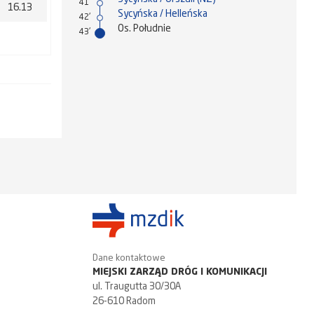
41'
16.13
Sycyńska / Helleńska
42'
Os. Południe
43'
Dane kontaktowe
MIEJSKI ZARZĄD DRÓG I KOMUNIKACJI
ul. Traugutta 30/30A
26-610 Radom