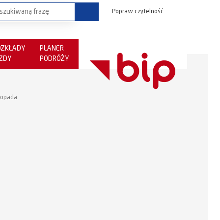
Popraw czytelność
OZKŁADY
PLANER
AZDY
PODRÓŻY
stopada