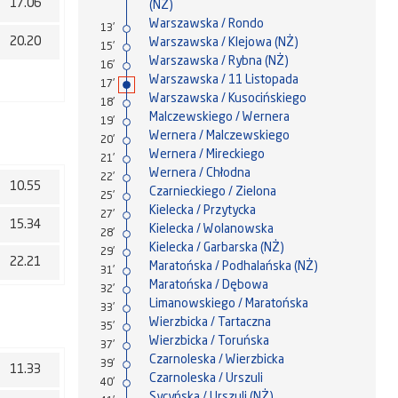
17.06
(NŻ)
Warszawska / Rondo
13'
20.20
Warszawska / Klejowa (NŻ)
15'
Warszawska / Rybna (NŻ)
16'
Warszawska / 11 Listopada
17'
Warszawska / Kusocińskiego
18'
Malczewskiego / Wernera
19'
Wernera / Malczewskiego
20'
Wernera / Mireckiego
21'
Wernera / Chłodna
22'
10.55
Czarnieckiego / Zielona
25'
Kielecka / Przytycka
27'
15.34
Kielecka / Wolanowska
28'
Kielecka / Garbarska (NŻ)
29'
22.21
Maratońska / Podhalańska (NŻ)
31'
Maratońska / Dębowa
32'
Limanowskiego / Maratońska
33'
Wierzbicka / Tartaczna
35'
Wierzbicka / Toruńska
37'
Czarnoleska / Wierzbicka
39'
11.33
Czarnoleska / Urszuli
40'
Sycyńska / Urszuli (NŻ)