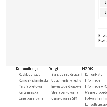
1
1
B - z
Rozkł
Komunikacja
Drogi
MZDiK
Rozkłady jazdy
Zarządzanie drogami
Komunikaty
Komunikacja miejska
Utrudnienia w ruchu
Informacje
Taryfa biletowa
Inwestycje drogowe
Informacje o M
Karta miejska
Strefa parkowania
Ważne proced
Linie komercyjne
Oznakowanie SIM
Fotografie i fil
Konsultacje sp