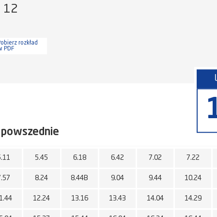
a 12
obierz rozkład
w PDF
 powszednie
5.11
5.45
6.18
6.42
7.02
7.22
7.57
8.24
8.44B
9.04
9.44
10.24
1.44
12.24
13.16
13.43
14.04
14.29