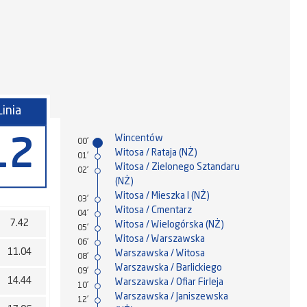
Linia
Wincentów
12
00'
Witosa / Rataja (NŻ)
01'
Witosa / Zielonego Sztandaru
02'
(NŻ)
Witosa / Mieszka I (NŻ)
03'
Witosa / Cmentarz
04'
7.42
Witosa / Wielogórska (NŻ)
05'
Witosa / Warszawska
06'
11.04
Warszawska / Witosa
08'
Warszawska / Barlickiego
09'
14.44
Warszawska / Ofiar Firleja
10'
Warszawska / Janiszewska
12'