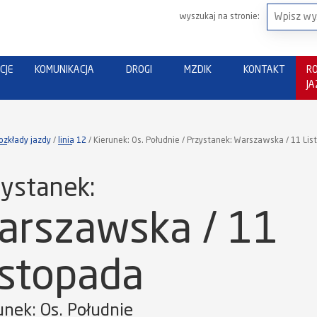
wyszukaj na stronie:
CJE
KOMUNIKACJA
DROGI
MZDIK
KONTAKT
R
J
ozkłady jazdy
linia 12
Kierunek: Os. Południe / Przystanek: Warszawska / 11 Li
ystanek:
arszawska / 11
istopada
unek: Os. Południe