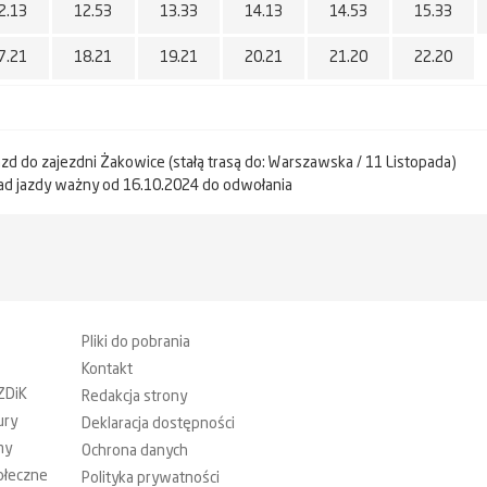
2.13
12.53
13.33
14.13
14.53
15.33
7.21
18.21
19.21
20.21
21.20
22.20
jazd do zajezdni Żakowice (stałą trasą do: Warszawska / 11 Listopada)
ad jazdy ważny od 16.10.2024 do odwołania
Pliki do pobrania
Kontakt
ZDiK
Redakcja strony
ury
Deklaracja dostępności
my
Ochrona danych
ołeczne
Polityka prywatności