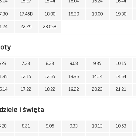
5.04
15.27
15.44
16.04
16.24
16.44
7.30
17.45B
18.00
18.30
19.00
19.30
1.24
22.29
23.05B
boty
6.23
7.23
8.23
9.08
9.35
10.15
1.35
12.15
12.55
13.35
14.14
14.54
6.14
17.22
18.22
19.22
20.22
21.21
dziele i święta
6.20
8.21
9.06
9.33
10.13
10.53