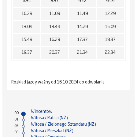
6.34
8.37
9.22
9.49
10.29
11.09
11.49
12.29
13.09
13.49
14.29
15.09
15.49
16.29
17.37
18.37
19.37
20.37
21.34
22.34
Rozkład jazdy ważny od 16.10.2024 do odwołania
Wincentów
00'
Witosa / Rataja (NŻ)
01'
Witosa / Zielonego Sztandaru (NŻ)
02'
Witosa / Mieszka I (NŻ)
03'