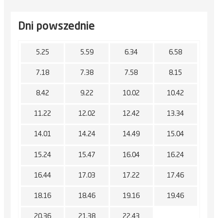
Dni powszednie
5.25
5.59
6.34
6.58
7.18
7.38
7.58
8.15
8.42
9.22
10.02
10.42
11.22
12.02
12.42
13.34
14.01
14.24
14.49
15.04
15.24
15.47
16.04
16.24
16.44
17.03
17.22
17.46
18.16
18.46
19.16
19.46
20.36
21.38
22.43