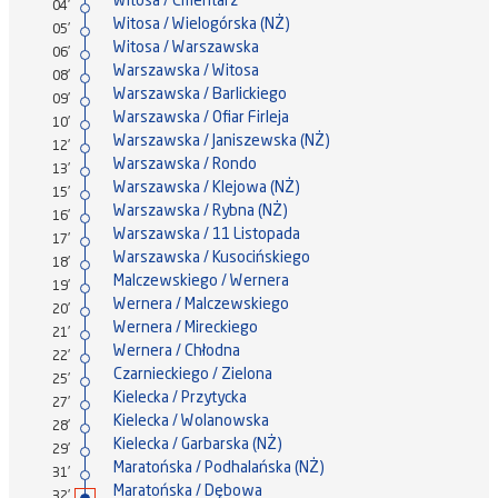
Witosa / Cmentarz
04'
Witosa / Wielogórska (NŻ)
05'
Witosa / Warszawska
06'
Warszawska / Witosa
08'
Warszawska / Barlickiego
09'
Warszawska / Ofiar Firleja
10'
Warszawska / Janiszewska (NŻ)
12'
Warszawska / Rondo
13'
Warszawska / Klejowa (NŻ)
15'
Warszawska / Rybna (NŻ)
16'
Warszawska / 11 Listopada
17'
Warszawska / Kusocińskiego
18'
Malczewskiego / Wernera
19'
Wernera / Malczewskiego
20'
Wernera / Mireckiego
21'
Wernera / Chłodna
22'
Czarnieckiego / Zielona
25'
Kielecka / Przytycka
27'
Kielecka / Wolanowska
28'
Kielecka / Garbarska (NŻ)
29'
Maratońska / Podhalańska (NŻ)
31'
Maratońska / Dębowa
32'