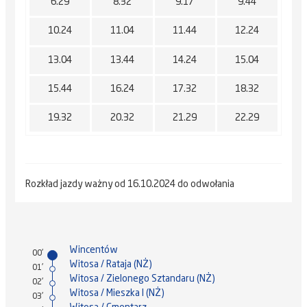
6.29
8.32
9.17
9.44
10.24
11.04
11.44
12.24
13.04
13.44
14.24
15.04
15.44
16.24
17.32
18.32
19.32
20.32
21.29
22.29
Rozkład jazdy ważny od 16.10.2024 do odwołania
Wincentów
00'
Witosa / Rataja (NŻ)
01'
Witosa / Zielonego Sztandaru (NŻ)
02'
Witosa / Mieszka I (NŻ)
03'