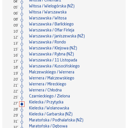
Witosa / Cmentarz
04'
Witosa / Wielogórska (NŻ)
05'
Witosa / Warszawska
06'
Warszawska / Witosa
08'
Warszawska / Barlickiego
09'
Warszawska / Ofiar Firleja
10'
Warszawska / Janiszewska (NŻ)
12'
Warszawska / Rondo
13'
Warszawska / Klejowa (NŻ)
15'
Warszawska / Rybna (NŻ)
16'
Warszawska / 11 Listopada
17'
Warszawska / Kusocińskiego
18'
Malczewskiego / Wernera
19'
Wernera / Malczewskiego
20'
Wernera / Mireckiego
21'
Wernera / Chłodna
22'
Czarnieckiego / Zielona
25'
Kielecka / Przytycka
27'
Kielecka / Wolanowska
28'
Kielecka / Garbarska (NŻ)
29'
Maratońska / Podhalańska (NŻ)
31'
Maratońska / Dębowa
32'