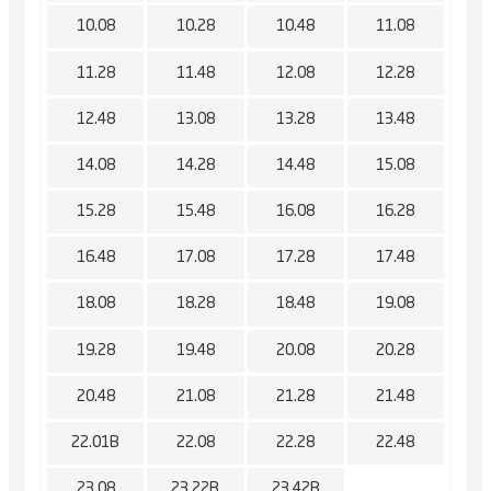
10.08
10.28
10.48
11.08
11.28
11.48
12.08
12.28
12.48
13.08
13.28
13.48
14.08
14.28
14.48
15.08
15.28
15.48
16.08
16.28
16.48
17.08
17.28
17.48
18.08
18.28
18.48
19.08
19.28
19.48
20.08
20.28
20.48
21.08
21.28
21.48
22.01B
22.08
22.28
22.48
23.08
23.22B
23.42B