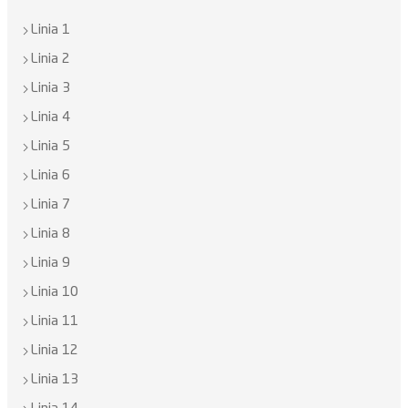
Linia 1
Linia 2
Linia 3
Linia 4
Linia 5
Linia 6
Linia 7
Linia 8
Linia 9
Linia 10
Linia 11
Linia 12
Linia 13