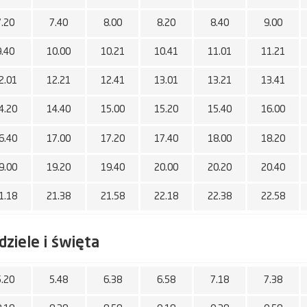
7.20
7.40
8.00
8.20
8.40
9.00
9.40
10.00
10.21
10.41
11.01
11.21
2.01
12.21
12.41
13.01
13.21
13.41
4.20
14.40
15.00
15.20
15.40
16.00
6.40
17.00
17.20
17.40
18.00
18.20
9.00
19.20
19.40
20.00
20.20
20.40
1.18
21.38
21.58
22.18
22.38
22.58
dziele i święta
5.20
5.48
6.38
6.58
7.18
7.38