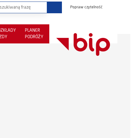
Popraw czytelność
OZKŁADY
PLANER
AZDY
PODRÓŻY