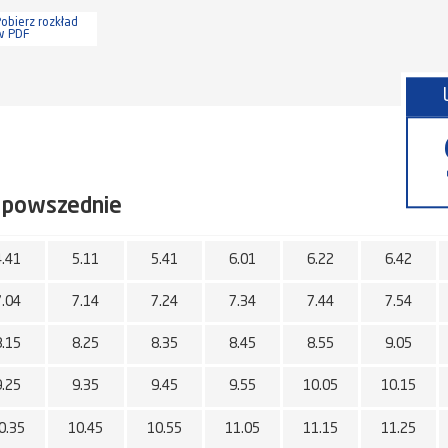
obierz rozkład
w PDF
 powszednie
4.41
5.11
5.41
6.01
6.22
6.42
7.04
7.14
7.24
7.34
7.44
7.54
8.15
8.25
8.35
8.45
8.55
9.05
9.25
9.35
9.45
9.55
10.05
10.15
0.35
10.45
10.55
11.05
11.15
11.25