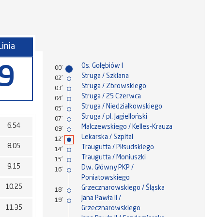
Linia
Os. Gołębiów I
9
00'
Struga / Szklana
02'
Struga / Zbrowskiego
03'
Struga / 25 Czerwca
04'
Struga / Niedziałkowskiego
05'
Struga / pl. Jagielloński
07'
6.54
Malczewskiego / Kelles-Krauza
09'
Lekarska / Szpital
12'
8.05
Traugutta / Piłsudskiego
14'
Traugutta / Moniuszki
15'
9.15
Dw. Główny PKP /
16'
Poniatowskiego
10.25
Grzecznarowskiego / Śląska
18'
Jana Pawła II /
19'
11.35
Grzecznarowskiego