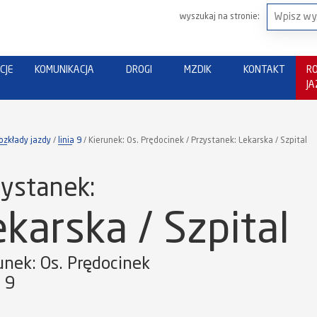
wyszukaj na stronie:
CJE
KOMUNIKACJA
DROGI
MZDIK
KONTAKT
R
J
ozkłady jazdy
linia 9
Kierunek: Os. Prędocinek / Przystanek: Lekarska / Szpital
ystanek:
ekarska / Szpital
unek: Os. Prędocinek
a 9