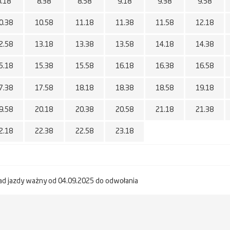
8.18
8.38
8.58
9.18
9.38
9.58
0.38
10.58
11.18
11.38
11.58
12.18
2.58
13.18
13.38
13.58
14.18
14.38
5.18
15.38
15.58
16.18
16.38
16.58
7.38
17.58
18.18
18.38
18.58
19.18
9.58
20.18
20.38
20.58
21.18
21.38
2.18
22.38
22.58
23.18
ad jazdy ważny od 04.09.2025 do odwołania