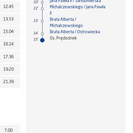
Jana Pawła II / Sandomierska
20'
12.45
Michalczewskiego / Jana Pawła
22'
II
13.53
Brata Alberta /
23'
Michalczewskiego
15.04
Brata Alberta / Ostrowiecka
24'
Os. Prędocinek
25'
16.14
17.36
19.20
21.39
7.00