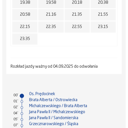
19.38
19.58
20.18
20.38
20.58
21.16
21.35
21.55
22.15
22.35
22.55
23.15
23.35
Rozkład jazdy ważny od 04.09.2025 do odwołania
Os. Prędocinek
00'
Brata Alberta / Ostrowiecka
01'
Michalczewskiego / Brata Alberta
02'
Jana Pawła II / Michalczewskiego
04'
Jana Pawła II / Sandomierska
05'
Grzecznarowskiego / Śląska
07'