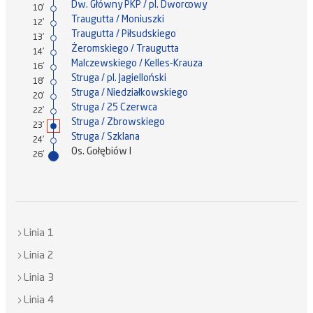
Dw. Główny PKP / pl. Dworcowy
10'
Traugutta / Moniuszki
12'
Traugutta / Piłsudskiego
13'
Żeromskiego / Traugutta
14'
Malczewskiego / Kelles-Krauza
16'
Struga / pl. Jagielloński
18'
Struga / Niedziałkowskiego
20'
Struga / 25 Czerwca
22'
Struga / Zbrowskiego
23'
Struga / Szklana
24'
Os. Gołębiów I
26'
Linia 1
Linia 2
Linia 3
Linia 4