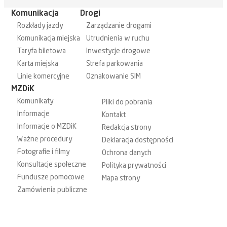
Komunikacja
Drogi
Rozkłady jazdy
Zarządzanie drogami
Komunikacja miejska
Utrudnienia w ruchu
Taryfa biletowa
Inwestycje drogowe
Karta miejska
Strefa parkowania
Linie komercyjne
Oznakowanie SIM
MZDiK
Komunikaty
Pliki do pobrania
Informacje
Kontakt
Informacje o MZDiK
Redakcja strony
Ważne procedury
Deklaracja dostępności
Fotografie i filmy
Ochrona danych
Konsultacje społeczne
Polityka prywatności
Fundusze pomocowe
Mapa strony
Zamówienia publiczne