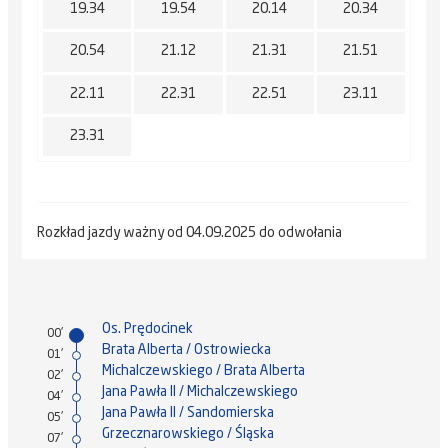
19.34
19.54
20.14
20.34
20.54
21.12
21.31
21.51
22.11
22.31
22.51
23.11
23.31
Rozkład jazdy ważny od 04.09.2025 do odwołania
Os. Prędocinek
00'
Brata Alberta / Ostrowiecka
01'
Michalczewskiego / Brata Alberta
02'
Jana Pawła II / Michalczewskiego
04'
Jana Pawła II / Sandomierska
05'
Grzecznarowskiego / Śląska
07'