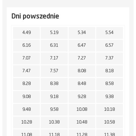
Dni powszednie
4.49
5.19
5.34
5.54
6.16
6.31
6.47
6.57
7.07
7.17
7.27
7.37
7.47
7.57
8.08
8.18
8.28
8.38
8.48
8.58
9.08
9.18
9.28
9.38
9.48
9.58
10.08
10.18
10.28
10.38
10.48
10.58
11.08
11.18
11.28
11.38