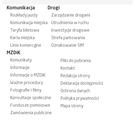
Komunikacja
Drogi
Rozkłady jazdy
Zarządzanie drogami
Komunikacja miejska
Utrudnienia w ruchu
Taryfa biletowa
Inwestycje drogowe
Karta miejska
Strefa parkowania
Linie komercyjne
Oznakowanie SIM
MZDiK
Komunikaty
Pliki do pobrania
Informacje
Kontakt
Informacje o MZDiK
Redakcja strony
Ważne procedury
Deklaracja dostępności
Fotografie i filmy
Ochrona danych
Konsultacje społeczne
Polityka prywatności
Fundusze pomocowe
Mapa strony
Zamówienia publiczne