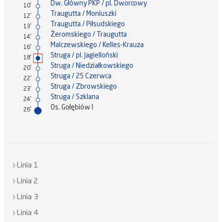
Dw. Główny PKP / pl. Dworcowy
10'
Traugutta / Moniuszki
12'
Traugutta / Piłsudskiego
13'
Żeromskiego / Traugutta
14'
Malczewskiego / Kelles-Krauza
16'
Struga / pl. Jagielloński
18'
Struga / Niedziałkowskiego
20'
Struga / 25 Czerwca
22'
Struga / Zbrowskiego
23'
Struga / Szklana
24'
Os. Gołębiów I
26'
Linia 1
Linia 2
Linia 3
Linia 4