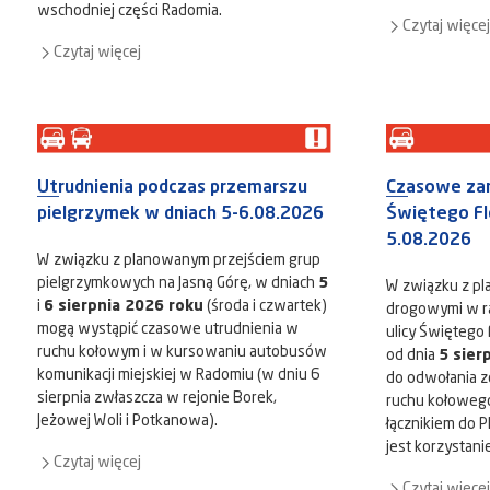
wschodniej części Radomia.
Czytaj więcej
Czytaj więcej
Utrudnienia podczas przemarszu
Czasowe zamk
pielgrzymek w dniach 5-6.08.2026
Świętego Flo
5.08.2026
W związku z planowanym przejściem grup
pielgrzymkowych na Jasną Górę, w dniach
5
W związku z p
i
6 sierpnia 2026 roku
(środa i czwartek)
drogowymi w r
mogą wystąpić czasowe utrudnienia w
ulicy Świętego 
ruchu kołowym i w kursowaniu autobusów
od dnia
5 sier
komunikacji miejskiej w Radomiu (w dniu 6
do odwołania z
sierpnia zwłaszcza w rejonie Borek,
ruchu kołowego
Jeżowej Woli i Potkanowa).
łącznikiem do P
jest korzystani
Czytaj więcej
Czytaj więcej