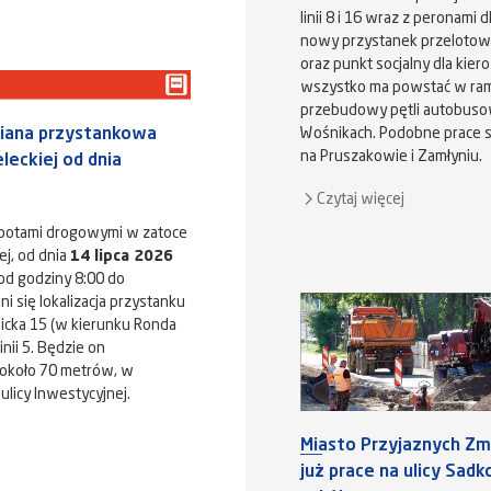
linii 8 i 16 wraz z peronami 
nowy przystanek przelotowy 
oraz punkt socjalny dla kier
wszystko ma powstać w ram
przebudowy pętli autobuso
iana przystankowa
Wośnikach. Podobne prace 
na Pruszakowie i Zamłyniu.
eleckiej od dnia
Czytaj więcej
obotami drogowymi w zatoce
iej, od dnia
14 lipca 2026
od godziny 8:00 do
i się lokalizacja przystanku
nicka 15 (w kierunku Ronda
linii 5. Będzie on
 około 70 metrów, w
ulicy Inwestycyjnej.
Miasto Przyjaznych Zmi
już prace na ulicy Sad