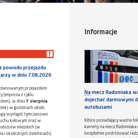
Informacje
 z powodu przejazdu
karzy w dniu 7.08.2026
aplanowanym przejazdem
Na mecz Radomiaka w
y (impreza z cyklu
dojechać darmowymi dl
adom), w dniu
7 sierpnia
autobusami
ątek) w godzinach około
ogą wystąpić tymczasowe
Kibice posiadający ważne bil
ruchu kołowym oraz w
karnety na mecz Radomiaka
tobusów miejskich (w
bezpłatnie podróżować rad
 i okolicznych dzielnicach).