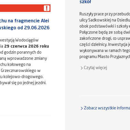
szkół
Ruszyły prace przy przebud
ulicy Sadkowskiej na Osiedl
chu na fragmencie Alei
obok podstawówki i szkoły e
skiego od 29.06.2026
Połączone będą ze sobą dwi
zakończone drogi, co uspraw
nwestycją Wodociągów
części dzielnicy. Inwestycja j
nia
29 czerwca 2026 roku
wykonywana w ramach tegor
 od godzin porannych do
programu Miasto Przyjaznyc
taną wprowadzone zmiany
ruchu kołowego na
Czytaj więcej
i Grzecznarowskiego w
ktu kolejowo-drogowego.
ywał się po jednej jezdni.
Zobacz wszystkie informa