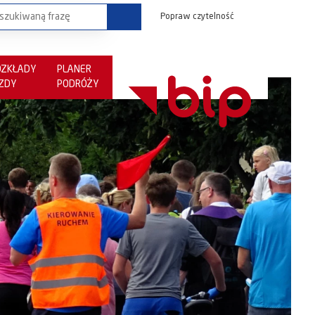
Popraw czytelność
OZKŁADY
PLANER
AZDY
PODRÓŻY