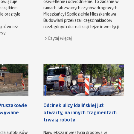
bowiązuje
oświetlenie i odwodnienie. To zadanie w
oczątkiem
ramach tak zwanych czynów drogowych.
e oraz tyle
Mieszkańcy i Spółdzielnia Mieszkaniowa
Budowlani przekazali część nakładów
dą również
niezbędnych do realizacji tejże inwestycji.
rsy.
Czytaj więcej
Pruszakowie
Odcinek ulicy Idalińskiej już
dowywane
otwarty, na innych fragmentach
trwają roboty
 dla autobusów
Największa inwestycja drogowa w