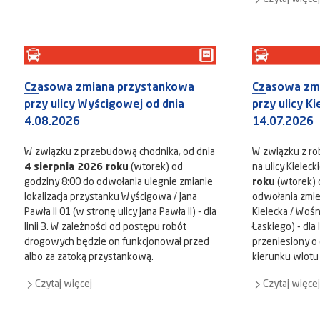
Czasowa zmiana przystankowa
Czasowa zm
przy ulicy Wyścigowej od dnia
przy ulicy Ki
4.08.2026
14.07.2026
W związku z przebudową chodnika, od dnia
W związku z r
4 sierpnia 2026 roku
(wtorek) od
na ulicy Kieleck
godziny 8:00 do odwołania ulegnie zmianie
roku
(wtorek) 
lokalizacja przystanku Wyścigowa / Jana
odwołania zmien
Pawła II 01 (w stronę ulicy Jana Pawła II) - dla
Kielecka / Woś
linii 3. W zależności od postępu robót
Łaskiego) - dla 
drogowych będzie on funkcjonował przed
przeniesiony o
albo za zatoką przystankową.
kierunku wlotu 
Czytaj więcej
Czytaj więcej