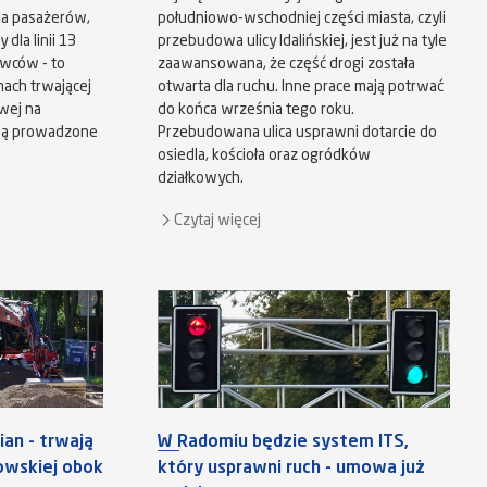
dla pasażerów,
południowo-wschodniej części miasta, czyli
dla linii 13
przebudowa ulicy Idalińskiej, jest już na tyle
owców - to
zaawansowana, że część drogi została
ach trwającej
otwarta dla ruchu. Inne prace mają potrwać
wej na
do końca września tego roku.
są prowadzone
Przebudowana ulica usprawni dotarcie do
osiedla, kościoła oraz ogródków
działkowych.
Czytaj więcej
an - trwają
W Radomiu będzie system ITS,
kowskiej obok
który usprawni ruch - umowa już