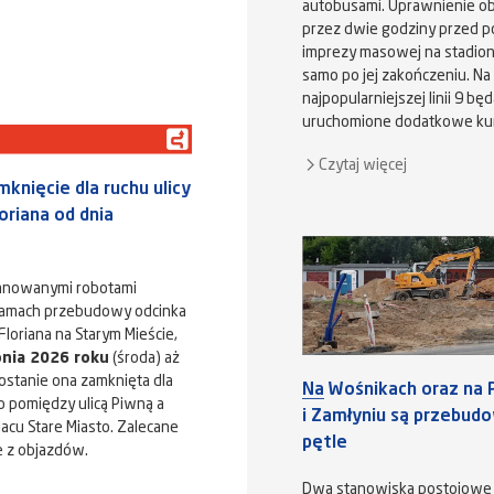
autobusami. Uprawnienie o
przez dwie godziny przed p
imprezy masowej na stadioni
samo po jej zakończeniu. Na
najpopularniejszej linii 9 bę
uruchomione dodatkowe ku
Czytaj więcej
nięcie dla ruchu ulicy
riana od dnia
lanowanymi robotami
amach przebudowy odcinka
Floriana na Starym Mieście,
pnia 2026 roku
(środa) aż
ostanie ona zamknięta dla
Na Wośnikach oraz na 
 pomiędzy ulicą Piwną a
i Zamłyniu są przebu
lacu Stare Miasto. Zalecane
pętle
e z objazdów.
Dwa stanowiska postojowe