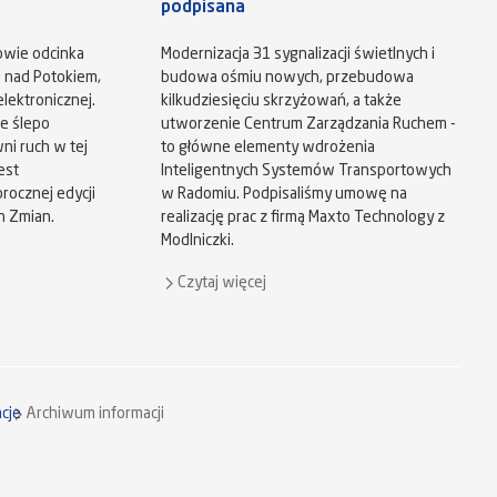
podpisana
owie odcinka
Modernizacja 31 sygnalizacji świetlnych i
u nad Potokiem,
budowa ośmiu nowych, przebudowa
lektronicznej.
kilkudziesięciu skrzyżowań, a także
e ślepo
utworzenie Centrum Zarządzania Ruchem -
ni ruch w tej
to główne elementy wdrożenia
est
Inteligentnych Systemów Transportowych
ocznej edycji
w Radomiu. Podpisaliśmy umowę na
h Zmian.
realizację prac z firmą Maxto Technology z
Modlniczki.
Czytaj więcej
cje
Archiwum informacji