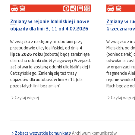
Zmiany w rejonie Idalińskiej i nowe
Zmiany w ru
objazdy dla linii 3, 11 od 4.07.2026
Grzecznarow
W związku z następnymi robotami przy
W związku z i
przebudowie ulicy Idalińskiej, od dnia
4
Miejskich, od d
lipca 2026 roku
(sobota) będą zamknięte
(poniedziałek)
dla ruchu odcinki ulic Wyścigowej i Przejazd,
odwołania zos
zaś otwarte zostaną odcinki ulic Idalińskiej i
w organizacji 
Gałczyńskiego. Zmienią się też trasy
fragmencie Ale
objazdów dla autobusów linii 3 i 11 (dla
rejonie wiadu
pozostałych linii bez zmian).
Ruch będzie odb
Czytaj więcej
Czytaj więcej
Zobacz wszystkie komunikaty
Archiwum komunikatów