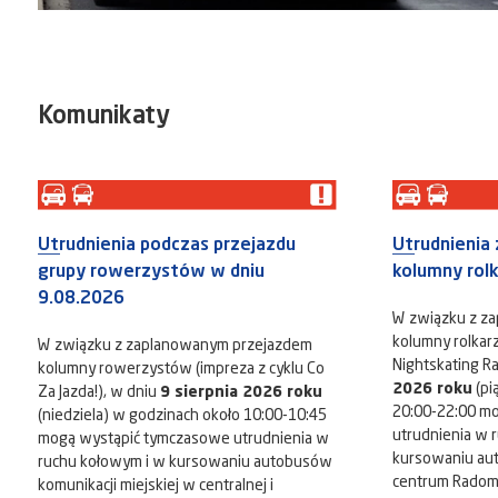
Komunikaty
Utrudnienia podczas przejazdu
Utrudnienia
grupy rowerzystów w dniu
kolumny rol
9.08.2026
W związku z z
kolumny rolkarz
W związku z zaplanowanym przejazdem
Nightskating R
kolumny rowerzystów (impreza z cyklu Co
2026 roku
(pi
Za Jazda!), w dniu
9 sierpnia 2026 roku
20:00-22:00 m
(niedziela) w godzinach około 10:00-10:45
utrudnienia w 
mogą wystąpić tymczasowe utrudnienia w
kursowaniu au
ruchu kołowym i w kursowaniu autobusów
centrum Radomia
komunikacji miejskiej w centralnej i