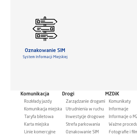
Oznakowanie SIM
System Informacji Miejskiej
Komunikacja
Drogi
MZDiK
Rozkłady jazdy
Zarządzanie drogami
Komunikaty
Komunikacja miejska
Utrudnienia w ruchu
Informacje
Taryfa biletowa
Inwestycje drogowe
Informacje o M
Karta miejska
Strefa parkowania
Ważne proced
Linie komercyjne
Oznakowanie SIM
Fotografie i fil