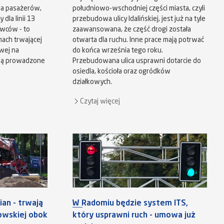
dla pasażerów,
południowo-wschodniej części miasta, czyli
dla linii 13
przebudowa ulicy Idalińskiej, jest już na tyle
owców - to
zaawansowana, że część drogi została
ach trwającej
otwarta dla ruchu. Inne prace mają potrwać
wej na
do końca września tego roku.
są prowadzone
Przebudowana ulica usprawni dotarcie do
osiedla, kościoła oraz ogródków
działkowych.
Czytaj więcej
an - trwają
W Radomiu będzie system ITS,
kowskiej obok
który usprawni ruch - umowa już