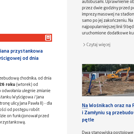
autobusami. Uprawnienie o
przez dwie godziny przed p
imprezy masowej na stadioni
samo po jej zakończeniu. Na
najpopularniejszej linii 9 bę
uruchomione dodatkowe ku
Czytaj więcej
iana przystankowa
yścigowej od dnia
zebudową chodnika, od dnia
26 roku
(wtorek) od
o odwołania ulegnie zmianie
ystanku Wyścigowa / Jana
tronę ulicy Jana Pawła II) - dla
Na Wośnikach oraz na 
żności od postępu robót
i Zamłyniu są przebu
zie on funkcjonował przed
pętle
 przystankową.
Dwa stanowiska postojowe