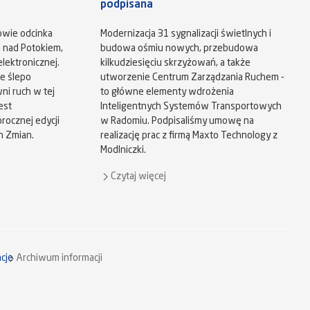
podpisana
owie odcinka
Modernizacja 31 sygnalizacji świetlnych i
u nad Potokiem,
budowa ośmiu nowych, przebudowa
lektronicznej.
kilkudziesięciu skrzyżowań, a także
e ślepo
utworzenie Centrum Zarządzania Ruchem -
ni ruch w tej
to główne elementy wdrożenia
est
Inteligentnych Systemów Transportowych
ocznej edycji
w Radomiu. Podpisaliśmy umowę na
h Zmian.
realizację prac z firmą Maxto Technology z
Modlniczki.
Czytaj więcej
cje
Archiwum informacji