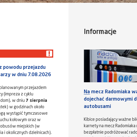
Informacje
 z powodu przejazdu
karzy w dniu 7.08.2026
aplanowanym przejazdem
Na mecz Radomiaka w
y (impreza z cyklu
dojechać darmowymi dl
adom), w dniu
7 sierpnia
autobusami
ątek) w godzinach około
ogą wystąpić tymczasowe
Kibice posiadający ważne bil
ruchu kołowym oraz w
karnety na mecz Radomiaka
tobusów miejskich (w
bezpłatnie podróżować rad
 i okolicznych dzielnicach).