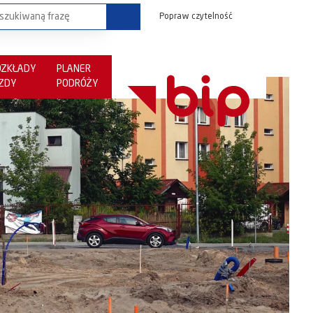
Popraw czytelność
OZKŁADY
PLANER
AZDY
PODRÓŻY