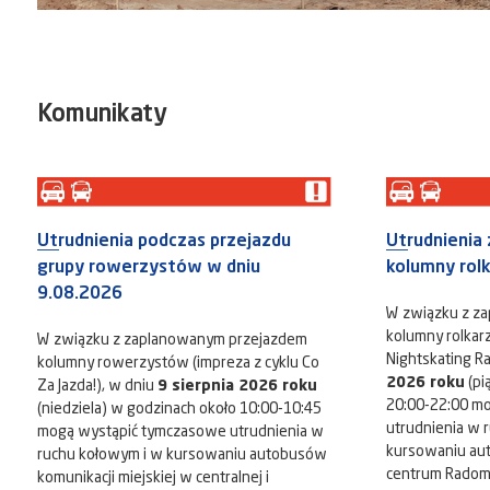
Komunikaty
Utrudnienia podczas przejazdu
Utrudnienia
grupy rowerzystów w dniu
kolumny rol
9.08.2026
W związku z z
kolumny rolkarz
W związku z zaplanowanym przejazdem
Nightskating R
kolumny rowerzystów (impreza z cyklu Co
2026 roku
(pi
Za Jazda!), w dniu
9 sierpnia 2026 roku
20:00-22:00 m
(niedziela) w godzinach około 10:00-10:45
utrudnienia w 
mogą wystąpić tymczasowe utrudnienia w
kursowaniu au
ruchu kołowym i w kursowaniu autobusów
centrum Radomia
komunikacji miejskiej w centralnej i