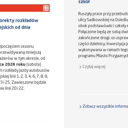
szkół
Ruszyły prace przy przebud
ulicy Sadkowskiej na Osiedl
orekty rozkładów
obok podstawówki i szkoły e
iejskich od dnia
Połączone będą ze sobą dwi
zakończone drogi, co uspraw
części dzielnicy. Inwestycja j
ozpoczęciem sezonu
wykonywana w ramach tegor
 przewidywaną mniejszą
programu Miasto Przyjaznyc
ażerów w tym okresie, od
ca 2026 roku
(sobota)
Czytaj więcej
m rozkłady jazdy autobusów
iej linii 1, 2, 3, 4, 6, 7, 8, 9,
 23 i 25. Zawieszone będzie
 linii 20 i 22.
Zobacz wszystkie informa