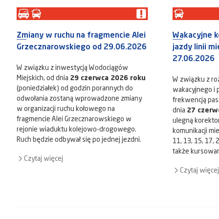
Zmiany w ruchu na fragmencie Alei
Wakacyjne k
Grzecznarowskiego od 29.06.2026
jazdy linii m
27.06.2026
W związku z inwestycją Wodociągów
Miejskich, od dnia
29 czerwca 2026 roku
W związku z r
(poniedziałek) od godzin porannych do
wakacyjnego i
odwołania zostaną wprowadzone zmiany
frekwencją pas
w organizacji ruchu kołowego na
dnia
27 czerw
fragmencie Alei Grzecznarowskiego w
ulegną korekto
rejonie wiaduktu kolejowo-drogowego.
komunikacji miejsk
Ruch będzie odbywał się po jednej jezdni.
11, 13, 15, 17,
także kursowanie
Czytaj więcej
Czytaj więcej