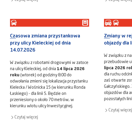
Czasowa zmiana przystankowa
Zmiany w rej
przy ulicy Kieleckiej od dnia
objazdy dla l
14.07.2026
W związku z na
przebudowie uli
W związku z robotami drogowymi w zatoce
lipca 2026 ro
na ulicy Kieleckiej, od dnia
14 lipca 2026
dla ruchu odcink
roku
(wtorek) od godziny 8:00 do
zaś otwarte zost
odwołania zmieni się lokalizacja przystanku
Gałczyńskiego. 
Kielecka / Wośnicka 15 (w kierunku Ronda
objazdów dla au
Łaskiego) - dla linii 5. Będzie on
pozostałych lini
przeniesiony o około 70 metrów, w
kierunku wlotu ulicy Inwestycyjnej.
Czytaj więcej
Czytaj więcej