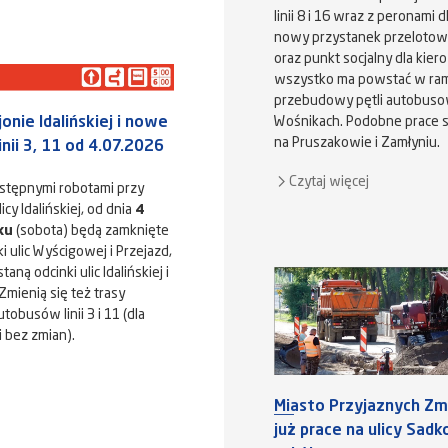
linii 8 i 16 wraz z peronami 
nowy przystanek przelotowy 
oraz punkt socjalny dla kier
wszystko ma powstać w ram
przebudowy pętli autobuso
onie Idalińskiej i nowe
Wośnikach. Podobne prace 
na Pruszakowie i Zamłyniu.
inii 3, 11 od 4.07.2026
Czytaj więcej
stępnymi robotami przy
cy Idalińskiej, od dnia
4
ku
(sobota) będą zamknięte
i ulic Wyścigowej i Przejazd,
aną odcinki ulic Idalińskiej i
Zmienią się też trasy
tobusów linii 3 i 11 (dla
i bez zmian).
Miasto Przyjaznych Zmi
już prace na ulicy Sad