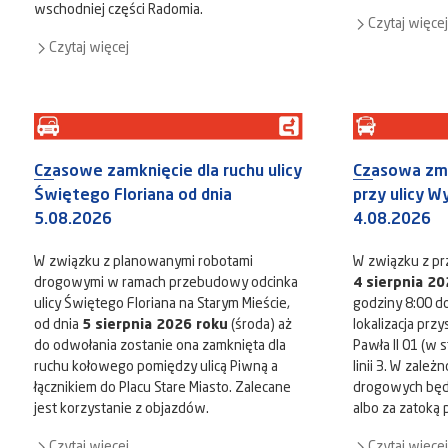
wschodniej części Radomia.
Czytaj więcej
Czytaj więcej
Czasowe zamknięcie dla ruchu ulicy
Czasowa zm
Świętego Floriana od dnia
przy ulicy W
5.08.2026
4.08.2026
W związku z planowanymi robotami
W związku z pr
drogowymi w ramach przebudowy odcinka
4 sierpnia 20
ulicy Świętego Floriana na Starym Mieście,
godziny 8:00 d
od dnia
5 sierpnia 2026 roku
(środa) aż
lokalizacja prz
do odwołania zostanie ona zamknięta dla
Pawła II 01 (w s
ruchu kołowego pomiędzy ulicą Piwną a
linii 3. W zale
łącznikiem do Placu Stare Miasto. Zalecane
drogowych będ
jest korzystanie z objazdów.
albo za zatoką
Czytaj więcej
Czytaj więcej