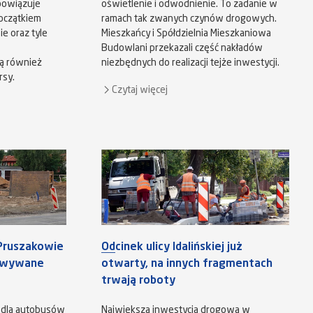
bowiązuje
oświetlenie i odwodnienie. To zadanie w
oczątkiem
ramach tak zwanych czynów drogowych.
e oraz tyle
Mieszkańcy i Spółdzielnia Mieszkaniowa
Budowlani przekazali część nakładów
dą również
niezbędnych do realizacji tejże inwestycji.
rsy.
Czytaj więcej
Pruszakowie
Odcinek ulicy Idalińskiej już
dowywane
otwarty, na innych fragmentach
trwają roboty
 dla autobusów
Największa inwestycja drogowa w