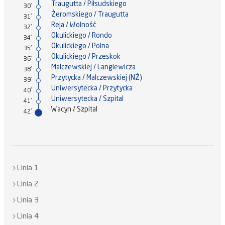
Traugutta / Piłsudskiego
30'
Żeromskiego / Traugutta
31'
Reja / Wolność
32'
Okulickiego / Rondo
34'
Okulickiego / Polna
35'
Okulickiego / Przeskok
36'
Malczewskiej / Langiewicza
38'
Przytycka / Malczewskiej (NŻ)
39'
Uniwersytecka / Przytycka
40'
Uniwersytecka / Szpital
41'
Wacyn / Szpital
42'
Linia 1
Linia 2
Linia 3
Linia 4