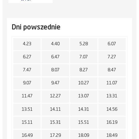
Dni powszednie
4.23
4.40
5.28
6.07
6.27
6.47
7.07
7.27
7.47
8.07
8.27
8.47
9.07
9.47
10.27
11.07
11.47
12.27
13.07
13.31
13.51
14.11
14.31
14.56
15.11
15.31
15.51
16.19
16.49
17.29
18.09
18.49