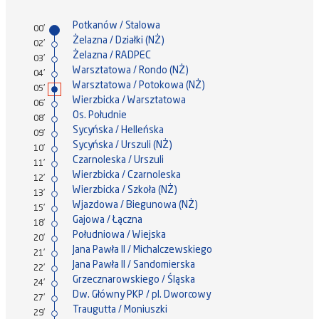
Potkanów / Stalowa
00'
Żelazna / Działki (NŻ)
02'
Żelazna / RADPEC
03'
Warsztatowa / Rondo (NŻ)
04'
Warsztatowa / Potokowa (NŻ)
05'
Wierzbicka / Warsztatowa
06'
Os. Południe
08'
Sycyńska / Helleńska
09'
Sycyńska / Urszuli (NŻ)
10'
Czarnoleska / Urszuli
11'
Wierzbicka / Czarnoleska
12'
Wierzbicka / Szkoła (NŻ)
13'
Wjazdowa / Biegunowa (NŻ)
15'
Gajowa / Łączna
18'
Południowa / Wiejska
20'
Jana Pawła II / Michalczewskiego
21'
Jana Pawła II / Sandomierska
22'
Grzecznarowskiego / Śląska
24'
Dw. Główny PKP / pl. Dworcowy
27'
Traugutta / Moniuszki
29'