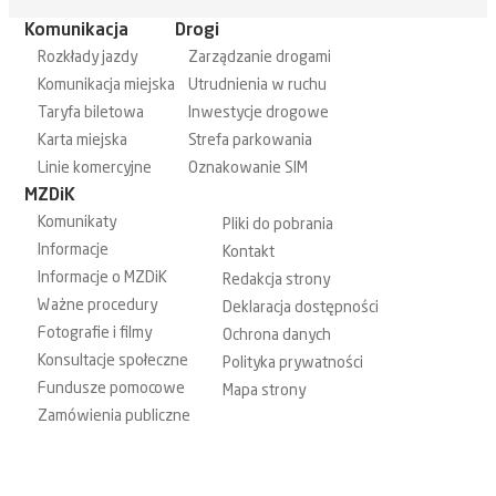
Komunikacja
Drogi
Rozkłady jazdy
Zarządzanie drogami
Komunikacja miejska
Utrudnienia w ruchu
Taryfa biletowa
Inwestycje drogowe
Karta miejska
Strefa parkowania
Linie komercyjne
Oznakowanie SIM
MZDiK
Komunikaty
Pliki do pobrania
Informacje
Kontakt
Informacje o MZDiK
Redakcja strony
Ważne procedury
Deklaracja dostępności
Fotografie i filmy
Ochrona danych
Konsultacje społeczne
Polityka prywatności
Fundusze pomocowe
Mapa strony
Zamówienia publiczne