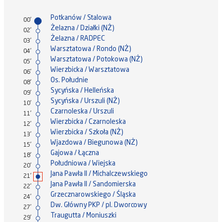
Potkanów / Stalowa
00'
Żelazna / Działki (NŻ)
02'
Żelazna / RADPEC
03'
Warsztatowa / Rondo (NŻ)
04'
Warsztatowa / Potokowa (NŻ)
05'
Wierzbicka / Warsztatowa
06'
Os. Południe
08'
Sycyńska / Helleńska
09'
Sycyńska / Urszuli (NŻ)
10'
Czarnoleska / Urszuli
11'
Wierzbicka / Czarnoleska
12'
Wierzbicka / Szkoła (NŻ)
13'
Wjazdowa / Biegunowa (NŻ)
15'
Gajowa / Łączna
18'
Południowa / Wiejska
20'
Jana Pawła II / Michalczewskiego
21'
Jana Pawła II / Sandomierska
22'
Grzecznarowskiego / Śląska
24'
Dw. Główny PKP / pl. Dworcowy
27'
Traugutta / Moniuszki
29'