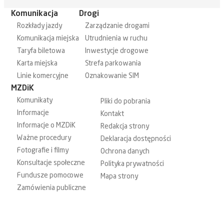
Komunikacja
Drogi
Rozkłady jazdy
Zarządzanie drogami
Komunikacja miejska
Utrudnienia w ruchu
Taryfa biletowa
Inwestycje drogowe
Karta miejska
Strefa parkowania
Linie komercyjne
Oznakowanie SIM
MZDiK
Komunikaty
Pliki do pobrania
Informacje
Kontakt
Informacje o MZDiK
Redakcja strony
Ważne procedury
Deklaracja dostępności
Fotografie i filmy
Ochrona danych
Konsultacje społeczne
Polityka prywatności
Fundusze pomocowe
Mapa strony
Zamówienia publiczne