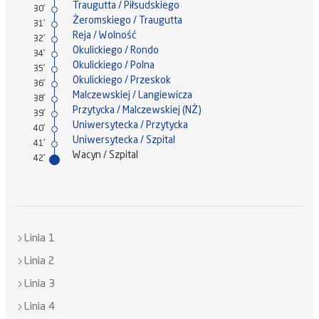
Traugutta / Piłsudskiego
30'
Żeromskiego / Traugutta
31'
Reja / Wolność
32'
Okulickiego / Rondo
34'
Okulickiego / Polna
35'
Okulickiego / Przeskok
36'
Malczewskiej / Langiewicza
38'
Przytycka / Malczewskiej (NŻ)
39'
Uniwersytecka / Przytycka
40'
Uniwersytecka / Szpital
41'
Wacyn / Szpital
42'
Linia 1
Linia 2
Linia 3
Linia 4