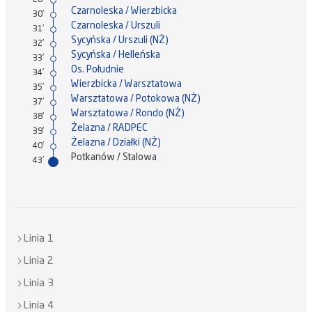
Czarnoleska / Wierzbicka
30'
Czarnoleska / Urszuli
31'
Sycyńska / Urszuli (NŻ)
32'
Sycyńska / Helleńska
33'
Os. Południe
34'
Wierzbicka / Warsztatowa
35'
Warsztatowa / Potokowa (NŻ)
37'
Warsztatowa / Rondo (NŻ)
38'
Żelazna / RADPEC
39'
Żelazna / Działki (NŻ)
40'
Potkanów / Stalowa
43'
Linia 1
Linia 2
Linia 3
Linia 4