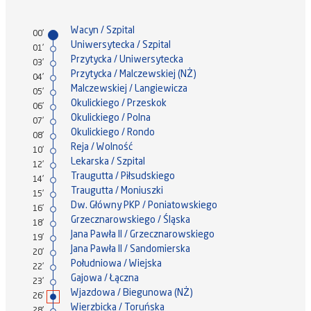
Wacyn / Szpital
00'
Uniwersytecka / Szpital
01'
Przytycka / Uniwersytecka
03'
Przytycka / Malczewskiej (NŻ)
04'
Malczewskiej / Langiewicza
05'
Okulickiego / Przeskok
06'
Okulickiego / Polna
07'
Okulickiego / Rondo
08'
Reja / Wolność
10'
Lekarska / Szpital
12'
Traugutta / Piłsudskiego
14'
Traugutta / Moniuszki
15'
Dw. Główny PKP / Poniatowskiego
16'
Grzecznarowskiego / Śląska
18'
Jana Pawła II / Grzecznarowskiego
19'
Jana Pawła II / Sandomierska
20'
Południowa / Wiejska
22'
Gajowa / Łączna
23'
Wjazdowa / Biegunowa (NŻ)
26'
Wierzbicka / Toruńska
28'