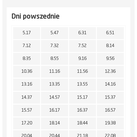
Dni powszednie
5.17
5.47
6.31
6.51
7.12
7.32
7.52
8.14
8.35
8.55
9.16
9.56
10.36
11.16
11.56
12.36
13.16
13.35
13.55
14.16
14.37
14.57
15.17
15.37
15.57
16.17
16.37
16.57
17.20
18.14
18.44
19.38
20.04
20.44
21.18
22.08