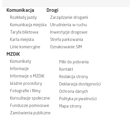
Komunikacja
Drogi
Rozkłady jazdy
Zarządzanie drogami
Komunikacja miejska
Utrudnienia w ruchu
Taryfa biletowa
Inwestycje drogowe
Karta miejska
Strefa parkowania
Linie komercyjne
Oznakowanie SIM
MZDiK
Komunikaty
Pliki do pobrania
Informacje
Kontakt
Informacje o MZDiK
Redakcja strony
Ważne procedury
Deklaracja dostępności
Fotografie i filmy
Ochrona danych
Konsultacje społeczne
Polityka prywatności
Fundusze pomocowe
Mapa strony
Zamówienia publiczne