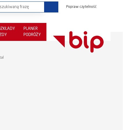
Popraw czytelność
OZKŁADY
PLANER
AZDY
PODRÓŻY
tal