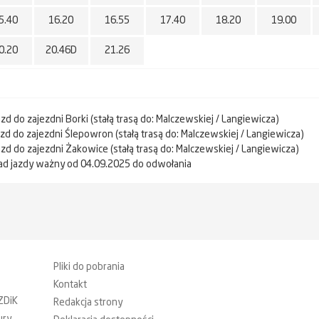
5.40
16.20
16.55
17.40
18.20
19.00
0.20
20.46D
21.26
azd do zajezdni Borki (stałą trasą do: Malczewskiej / Langiewicza)
jazd do zajezdni Ślepowron (stałą trasą do: Malczewskiej / Langiewicza)
jazd do zajezdni Żakowice (stałą trasą do: Malczewskiej / Langiewicza)
ad jazdy ważny od 04.09.2025 do odwołania
Pliki do pobrania
Kontakt
ZDiK
Redakcja strony