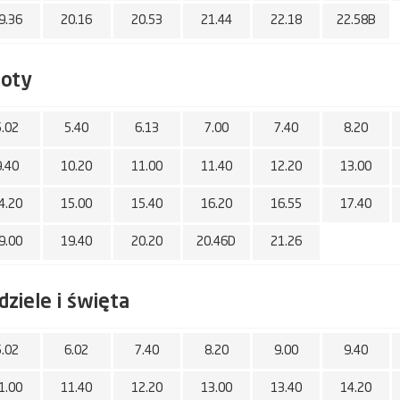
9.36
20.16
20.53
21.44
22.18
22.58B
boty
5.02
5.40
6.13
7.00
7.40
8.20
9.40
10.20
11.00
11.40
12.20
13.00
4.20
15.00
15.40
16.20
16.55
17.40
9.00
19.40
20.20
20.46D
21.26
dziele i święta
5.02
6.02
7.40
8.20
9.00
9.40
1.00
11.40
12.20
13.00
13.40
14.20