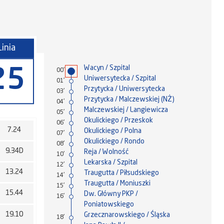
Linia
Wacyn / Szpital
25
00'
Uniwersytecka / Szpital
01'
Przytycka / Uniwersytecka
03'
Przytycka / Malczewskiej (NŻ)
04'
Malczewskiej / Langiewicza
05'
Okulickiego / Przeskok
06'
7.24
Okulickiego / Polna
07'
Okulickiego / Rondo
08'
9.34D
Reja / Wolność
10'
Lekarska / Szpital
12'
13.24
Traugutta / Piłsudskiego
14'
Traugutta / Moniuszki
15'
15.44
Dw. Główny PKP /
16'
Poniatowskiego
19.10
Grzecznarowskiego / Śląska
18'