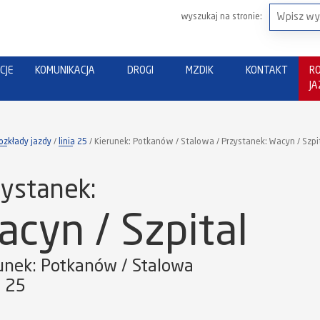
wyszukaj na stronie:
CJE
KOMUNIKACJA
DROGI
MZDIK
KONTAKT
R
J
ozkłady jazdy
linia 25
Kierunek: Potkanów / Stalowa / Przystanek: Wacyn / Szpi
ystanek:
acyn / Szpital
unek: Potkanów / Stalowa
a 25