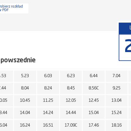
obierz rozkład
w PDF
 powszednie
4.53
5.23
6.03
6.23
6.44
7.04
7.44
8.04
8.24
8.45
8.56C
9.25
0.05
10.45
11.25
12.05
12.45
13.04
3.44
14.04
14.24
14.44
15.04
15.24
6.04
16.24
16.51
17.09C
17.46
18.16