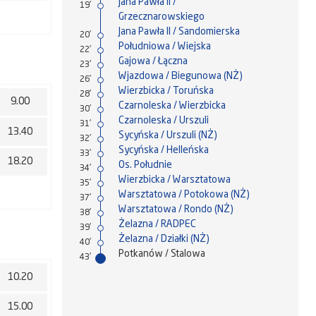
Jana Pawła II /
19'
Grzecznarowskiego
Jana Pawła II / Sandomierska
20'
Południowa / Wiejska
22'
Gajowa / Łączna
23'
Wjazdowa / Biegunowa (NŻ)
26'
Wierzbicka / Toruńska
28'
9.00
Czarnoleska / Wierzbicka
30'
Czarnoleska / Urszuli
31'
13.40
Sycyńska / Urszuli (NŻ)
32'
Sycyńska / Helleńska
33'
18.20
Os. Południe
34'
Wierzbicka / Warsztatowa
35'
Warsztatowa / Potokowa (NŻ)
37'
Warsztatowa / Rondo (NŻ)
38'
Żelazna / RADPEC
39'
Żelazna / Działki (NŻ)
40'
Potkanów / Stalowa
43'
10.20
15.00