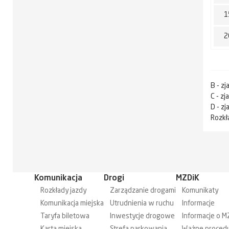
1
2
B - zj
C - z
D - z
Rozkł
Komunikacja
Drogi
MZDiK
Rozkłady jazdy
Zarządzanie drogami
Komunikaty
Komunikacja miejska
Utrudnienia w ruchu
Informacje
Taryfa biletowa
Inwestycje drogowe
Informacje o M