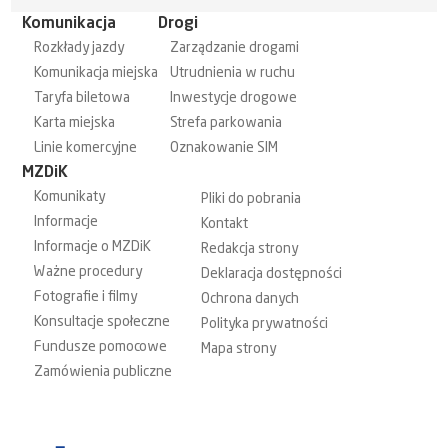
Komunikacja
Drogi
Rozkłady jazdy
Zarządzanie drogami
Komunikacja miejska
Utrudnienia w ruchu
Taryfa biletowa
Inwestycje drogowe
Karta miejska
Strefa parkowania
Linie komercyjne
Oznakowanie SIM
MZDiK
Komunikaty
Pliki do pobrania
Informacje
Kontakt
Informacje o MZDiK
Redakcja strony
Ważne procedury
Deklaracja dostępności
Fotografie i filmy
Ochrona danych
Konsultacje społeczne
Polityka prywatności
Fundusze pomocowe
Mapa strony
Zamówienia publiczne