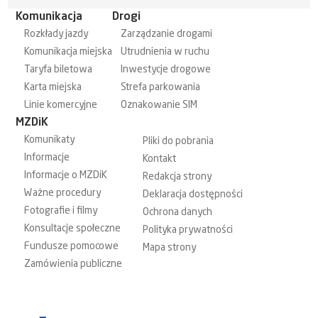
Komunikacja
Drogi
Rozkłady jazdy
Zarządzanie drogami
Komunikacja miejska
Utrudnienia w ruchu
Taryfa biletowa
Inwestycje drogowe
Karta miejska
Strefa parkowania
Linie komercyjne
Oznakowanie SIM
MZDiK
Komunikaty
Pliki do pobrania
Informacje
Kontakt
Informacje o MZDiK
Redakcja strony
Ważne procedury
Deklaracja dostępności
Fotografie i filmy
Ochrona danych
Konsultacje społeczne
Polityka prywatności
Fundusze pomocowe
Mapa strony
Zamówienia publiczne