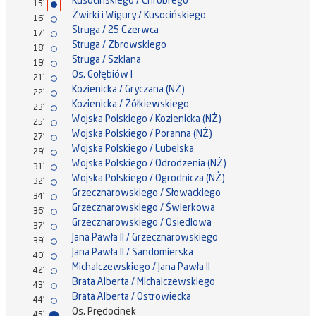
Kusocińskiego / Chrobrego
15'
Żwirki i Wigury / Kusocińskiego
16'
Struga / 25 Czerwca
17'
Struga / Zbrowskiego
18'
Struga / Szklana
19'
Os. Gołębiów I
21'
Kozienicka / Gryczana (NŻ)
22'
Kozienicka / Żółkiewskiego
23'
Wojska Polskiego / Kozienicka (NŻ)
25'
Wojska Polskiego / Poranna (NŻ)
27'
Wojska Polskiego / Lubelska
29'
Wojska Polskiego / Odrodzenia (NŻ)
31'
Wojska Polskiego / Ogrodnicza (NŻ)
32'
Grzecznarowskiego / Słowackiego
34'
Grzecznarowskiego / Świerkowa
36'
Grzecznarowskiego / Osiedlowa
37'
Jana Pawła II / Grzecznarowskiego
39'
Jana Pawła II / Sandomierska
40'
Michalczewskiego / Jana Pawła II
42'
Brata Alberta / Michalczewskiego
43'
Brata Alberta / Ostrowiecka
44'
Os. Prędocinek
45'