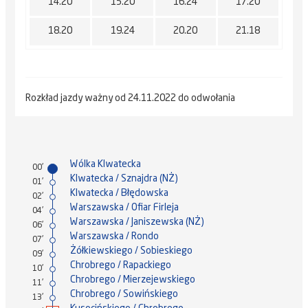
14.20
15.20
16.24
17.20
18.20
19.24
20.20
21.18
Rozkład jazdy ważny od 24.11.2022 do odwołania
Wólka Klwatecka
00'
Klwatecka / Sznajdra (NŻ)
01'
Klwatecka / Błędowska
02'
Warszawska / Ofiar Firleja
04'
Warszawska / Janiszewska (NŻ)
06'
Warszawska / Rondo
07'
Żółkiewskiego / Sobieskiego
09'
Chrobrego / Rapackiego
10'
Chrobrego / Mierzejewskiego
11'
Chrobrego / Sowińskiego
13'