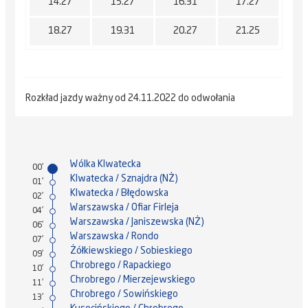
14.27
15.27
16.31
17.27
18.27
19.31
20.27
21.25
Rozkład jazdy ważny od 24.11.2022 do odwołania
Wólka Klwatecka
00'
Klwatecka / Sznajdra (NŻ)
01'
Klwatecka / Błędowska
02'
Warszawska / Ofiar Firleja
04'
Warszawska / Janiszewska (NŻ)
06'
Warszawska / Rondo
07'
Żółkiewskiego / Sobieskiego
09'
Chrobrego / Rapackiego
10'
Chrobrego / Mierzejewskiego
11'
Chrobrego / Sowińskiego
13'