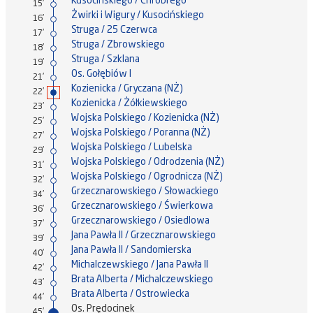
Kusocińskiego / Chrobrego
15'
Żwirki i Wigury / Kusocińskiego
16'
Struga / 25 Czerwca
17'
Struga / Zbrowskiego
18'
Struga / Szklana
19'
Os. Gołębiów I
21'
Kozienicka / Gryczana (NŻ)
22'
Kozienicka / Żółkiewskiego
23'
Wojska Polskiego / Kozienicka (NŻ)
25'
Wojska Polskiego / Poranna (NŻ)
27'
Wojska Polskiego / Lubelska
29'
Wojska Polskiego / Odrodzenia (NŻ)
31'
Wojska Polskiego / Ogrodnicza (NŻ)
32'
Grzecznarowskiego / Słowackiego
34'
Grzecznarowskiego / Świerkowa
36'
Grzecznarowskiego / Osiedlowa
37'
Jana Pawła II / Grzecznarowskiego
39'
Jana Pawła II / Sandomierska
40'
Michalczewskiego / Jana Pawła II
42'
Brata Alberta / Michalczewskiego
43'
Brata Alberta / Ostrowiecka
44'
Os. Prędocinek
45'