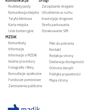
Komunikacja
Drogi
Rozkłady jazdy
Zarządzanie drogami
Komunikacja miejska
Utrudnienia w ruchu
Taryfa biletowa
Inwestycje drogowe
Karta miejska
Strefa parkowania
Linie komercyjne
Oznakowanie SIM
MZDiK
Komunikaty
Pliki do pobrania
Informacje
Kontakt
Informacje o MZDiK
Redakcja strony
Ważne procedury
Deklaracja dostępności
Fotografie i filmy
Ochrona danych
Konsultacje społeczne
Polityka prywatności
Fundusze pomocowe
Mapa strony
Zamówienia publiczne