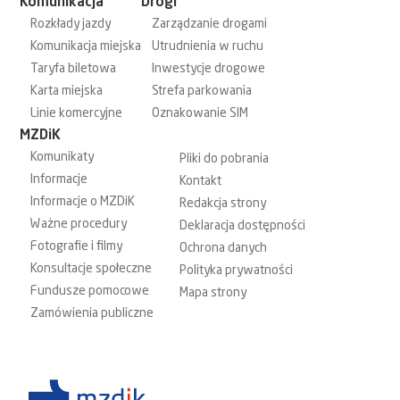
Komunikacja
Drogi
Rozkłady jazdy
Zarządzanie drogami
Komunikacja miejska
Utrudnienia w ruchu
Taryfa biletowa
Inwestycje drogowe
Karta miejska
Strefa parkowania
Linie komercyjne
Oznakowanie SIM
MZDiK
Komunikaty
Pliki do pobrania
Informacje
Kontakt
Informacje o MZDiK
Redakcja strony
Ważne procedury
Deklaracja dostępności
Fotografie i filmy
Ochrona danych
Konsultacje społeczne
Polityka prywatności
Fundusze pomocowe
Mapa strony
Zamówienia publiczne