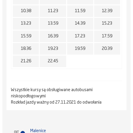
10.38
11.23
11.59
12.39
13.23
13.59
14.39
15.23
15.59
16.39
17.23
17.59
18.36
19.23
19.59
20.39
21.26
22.45
Wszystkie kursy są obsługiwane autobusami
niskopodłogowymi
Rozkład jazdy ważny od 27.11.2021 do odwołania
Malenice
00'