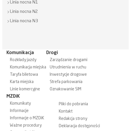
Linia nocna N1
Linia nocna N2
Linia nocna N3
Komunikacja
Drogi
Rozkłady jazdy
Zarządzanie drogami
Komunikacja miejska
Utrudnienia w ruchu
Taryfa biletowa
Inwestycje drogowe
Karta miejska
Strefa parkowania
Linie komercyjne
Oznakowanie SIM
MZDiK
Komunikaty
Pliki do pobrania
Informacje
Kontakt
Informacje o MZDiK
Redakcja strony
Ważne procedury
Deklaracja dostępności