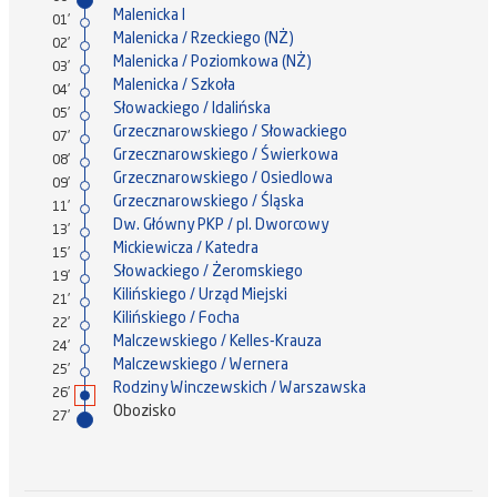
Malenicka I
01'
Malenicka / Rzeckiego (NŻ)
02'
Malenicka / Poziomkowa (NŻ)
03'
Malenicka / Szkoła
04'
Słowackiego / Idalińska
05'
Grzecznarowskiego / Słowackiego
07'
Grzecznarowskiego / Świerkowa
08'
Grzecznarowskiego / Osiedlowa
09'
Grzecznarowskiego / Śląska
11'
Dw. Główny PKP / pl. Dworcowy
13'
Mickiewicza / Katedra
15'
Słowackiego / Żeromskiego
19'
Kilińskiego / Urząd Miejski
21'
Kilińskiego / Focha
22'
Malczewskiego / Kelles-Krauza
24'
Malczewskiego / Wernera
25'
Rodziny Winczewskich / Warszawska
26'
Obozisko
27'