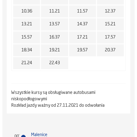
10.36
11.21
11.57
12.37
13.21
13.57
14.37
15.21
15.57
16.37
17.21
17.57
18.34
19.21
19.57
20.37
21.24
22.43
Wszystkie kursy są obsługiwane autobusami
niskopodłogowymi
Rozkład jazdy ważny od 27.11.2021 do odwołania
Malenice
00'