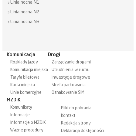
Linia nocna N1
Linia nocna N2
Linia nocna N3
Komunikacja
Drogi
Rozkłady jazdy
Zarządzanie drogami
Komunikacja miejska
Utrudnienia w ruchu
Taryfa biletowa
Inwestycje drogowe
Karta miejska
Strefa parkowania
Linie komercyjne
Oznakowanie SIM
MZDiK
Komunikaty
Pliki do pobrania
Informacje
Kontakt
Informacje o MZDiK
Redakcja strony
Ważne procedury
Deklaracja dostępności