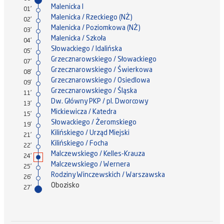
Malenicka I
01'
Malenicka / Rzeckiego (NŻ)
02'
Malenicka / Poziomkowa (NŻ)
03'
Malenicka / Szkoła
04'
Słowackiego / Idalińska
05'
Grzecznarowskiego / Słowackiego
07'
Grzecznarowskiego / Świerkowa
08'
Grzecznarowskiego / Osiedlowa
09'
Grzecznarowskiego / Śląska
11'
Dw. Główny PKP / pl. Dworcowy
13'
Mickiewicza / Katedra
15'
Słowackiego / Żeromskiego
19'
Kilińskiego / Urząd Miejski
21'
Kilińskiego / Focha
22'
Malczewskiego / Kelles-Krauza
24'
Malczewskiego / Wernera
25'
Rodziny Winczewskich / Warszawska
26'
Obozisko
27'