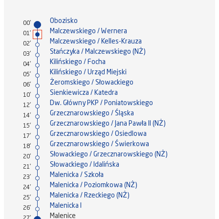
Obozisko
00'
Malczewskiego / Wernera
01'
Malczewskiego / Kelles-Krauza
02'
Stańczyka / Malczewskiego (NŻ)
03'
Kilińskiego / Focha
04'
Kilińskiego / Urząd Miejski
05'
Żeromskiego / Słowackiego
06'
Sienkiewicza / Katedra
10'
Dw. Główny PKP / Poniatowskiego
12'
Grzecznarowskiego / Śląska
14'
Grzecznarowskiego / Jana Pawła II (NŻ)
15'
Grzecznarowskiego / Osiedlowa
17'
Grzecznarowskiego / Świerkowa
18'
Słowackiego / Grzecznarowskiego (NŻ)
20'
Słowackiego / Idalińska
21'
Malenicka / Szkoła
23'
Malenicka / Poziomkowa (NŻ)
24'
Malenicka / Rzeckiego (NŻ)
25'
Malenicka I
26'
Malenice
27'