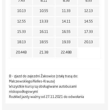
7.43
8.11
8.56
9.33
10.13
10.55
11.33
12.13
12.55
13.33
14.11
14.55
15.33
16.11
16.55
17.33
18.13
18.55
19.33
20.13
20.44B
21.38
22.48B
B - zjazd do zajezdni Żakowice (stałą trasą do:
Malczewskiego/Kelles-Krauza)
Wszystkie kursy są obsługiwane autobusami
niskopodłogowymi
Rozkład jazdy ważny od 27.11.2021 do odwołania