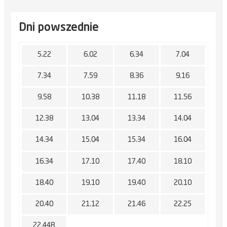
Dni powszednie
5.22
6.02
6.34
7.04
7.34
7.59
8.36
9.16
9.58
10.38
11.18
11.56
12.38
13.04
13.34
14.04
14.34
15.04
15.34
16.04
16.34
17.10
17.40
18.10
18.40
19.10
19.40
20.10
20.40
21.12
21.46
22.25
22.44B