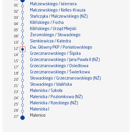
Malczewskiego / Wernera
01'
Malczewskiego / Kelles-Krauza
02'
Stańczyka / Malczewskiego (NŻ)
03'
Kilińskiego / Focha
04'
Kilińskiego / Urząd Miejski
05'
Żeromskiego / Słowackiego
06'
Sienkiewicza / Katedra
10'
Dw. Główny PKP / Poniatowskiego
12'
Grzecznarowskiego / Śląska
14'
Grzecznarowskiego / Jana Pawła II (NŻ)
15'
Grzecznarowskiego / Osiedlowa
17'
Grzecznarowskiego / Świerkowa
18'
Słowackiego / Grzecznarowskiego (NŻ)
20'
Słowackiego / Idalińska
21'
Malenicka / Szkoła
23'
Malenicka / Poziomkowa (NŻ)
24'
Malenicka / Rzeckiego (NŻ)
25'
Malenicka I
26'
Malenice
27'