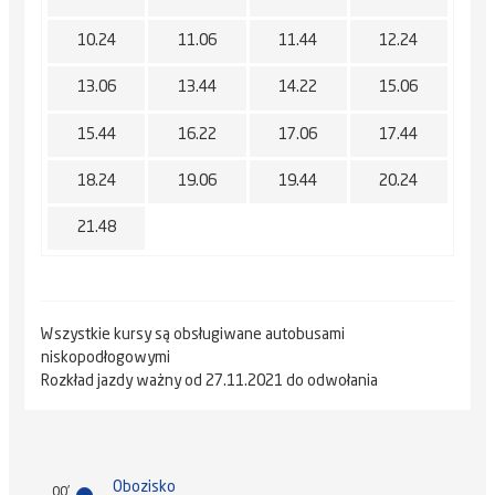
10.24
11.06
11.44
12.24
13.06
13.44
14.22
15.06
15.44
16.22
17.06
17.44
18.24
19.06
19.44
20.24
21.48
Wszystkie kursy są obsługiwane autobusami
niskopodłogowymi
Rozkład jazdy ważny od 27.11.2021 do odwołania
Obozisko
00'