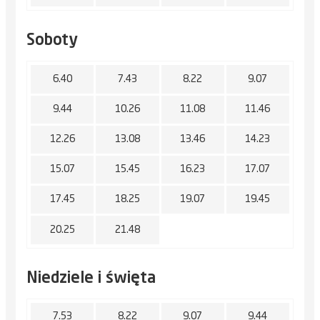
Soboty
6.40
7.43
8.22
9.07
9.44
10.26
11.08
11.46
12.26
13.08
13.46
14.23
15.07
15.45
16.23
17.07
17.45
18.25
19.07
19.45
20.25
21.48
Niedziele i święta
7.53
8.22
9.07
9.44