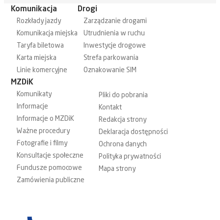
Komunikacja
Drogi
Rozkłady jazdy
Zarządzanie drogami
Komunikacja miejska
Utrudnienia w ruchu
Taryfa biletowa
Inwestycje drogowe
Karta miejska
Strefa parkowania
Linie komercyjne
Oznakowanie SIM
MZDiK
Komunikaty
Pliki do pobrania
Informacje
Kontakt
Informacje o MZDiK
Redakcja strony
Ważne procedury
Deklaracja dostępności
Fotografie i filmy
Ochrona danych
Konsultacje społeczne
Polityka prywatności
Fundusze pomocowe
Mapa strony
Zamówienia publiczne