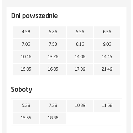
Dni powszednie
4.58
5.26
5.56
6.36
7.06
7.53
8.16
9.06
10.46
13.26
14.06
14.45
15.05
16.05
17.39
21.49
Soboty
5.28
7.28
10.39
11.58
15.55
18.36