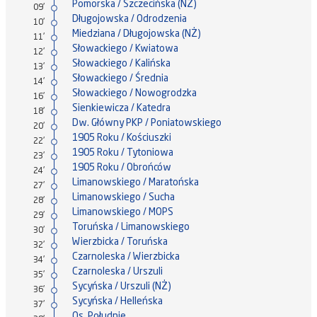
Pomorska / Szczecińska (NŻ)
09'
Długojowska / Odrodzenia
10'
Miedziana / Długojowska (NŻ)
11'
Słowackiego / Kwiatowa
12'
Słowackiego / Kalińska
13'
Słowackiego / Średnia
14'
Słowackiego / Nowogrodzka
16'
Sienkiewicza / Katedra
18'
Dw. Główny PKP / Poniatowskiego
20'
1905 Roku / Kościuszki
22'
1905 Roku / Tytoniowa
23'
1905 Roku / Obrońców
24'
Limanowskiego / Maratońska
27'
Limanowskiego / Sucha
28'
Limanowskiego / MOPS
29'
Toruńska / Limanowskiego
30'
Wierzbicka / Toruńska
32'
Czarnoleska / Wierzbicka
34'
Czarnoleska / Urszuli
35'
Sycyńska / Urszuli (NŻ)
36'
Sycyńska / Helleńska
37'
Os. Południe