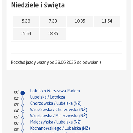
Niedziele i święta
5.28
7.23
10.35
11.54
15.54
18.35
Rozkład jazdy ważny od 28.06.2025 do odwołania
Lotnisko Warszawa-Radom
00'
Lubelska / Lotnicza
02'
Chorzowska / Lubelska (NŻ)
03'
Wrocławska / Chorzowska (NŻ)
04'
Wrocławska / Małęczyńska (NŻ)
05'
Małęczyńska / Lubelska (NŻ)
06'
Kochanowskiego / Lubelska (NŻ)
08'