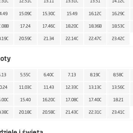
2.31C
12.51C
13.11
13.31C
13.51
14.12C
4.49
15.09C
15.30C
15.49
16.12C
16.29C
7.08B
17.24
17.46C
18.20C
18.36B
18.53C
0.19C
20.59C
21.34
22.14C
22.47C
23.42C
boty
5.13
5.55C
6.40C
7.13
8.19C
8.58C
0.24
11.03C
11.43
12.33C
13.13C
13.56C
5.00C
15.40
16.20C
17.08C
17.40C
18.21
9.38C
20.18C
20.58C
21.43C
22.31C
23.41C
dziele i święta