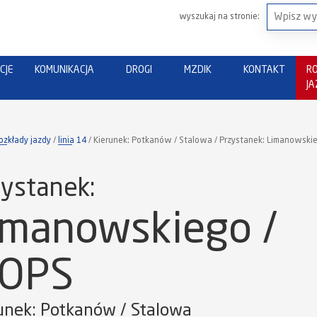
wyszukaj na stronie:
CJE
KOMUNIKACJA
DROGI
MZDIK
KONTAKT
R
J
ozkłady jazdy
linia 14
Kierunek: Potkanów / Stalowa / Przystanek: Limanowski
ystanek:
imanowskiego /
OPS
unek: Potkanów / Stalowa