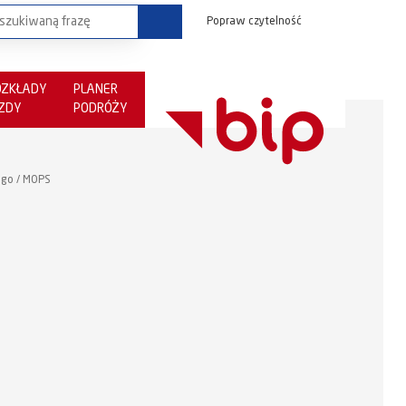
Popraw czytelność
OZKŁADY
PLANER
AZDY
PODRÓŻY
ego / MOPS