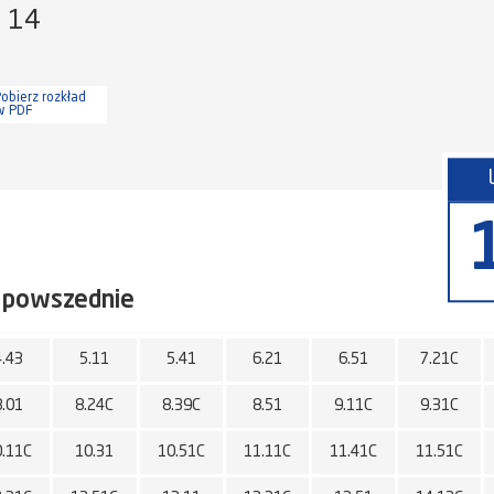
a 14
obierz rozkład
w PDF
 powszednie
4.43
5.11
5.41
6.21
6.51
7.21C
8.01
8.24C
8.39C
8.51
9.11C
9.31C
0.11C
10.31
10.51C
11.11C
11.41C
11.51C