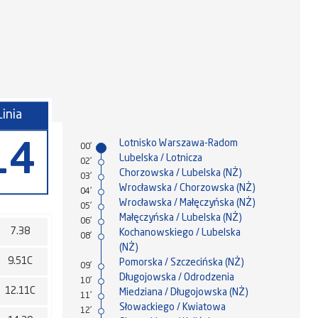
Linia
Lotnisko Warszawa-Radom
14
00'
Lubelska / Lotnicza
02'
Chorzowska / Lubelska (NŻ)
03'
Wrocławska / Chorzowska (NŻ)
04'
Wrocławska / Małęczyńska (NŻ)
05'
Małęczyńska / Lubelska (NŻ)
06'
7.38
Kochanowskiego / Lubelska
08'
(NŻ)
9.51C
Pomorska / Szczecińska (NŻ)
09'
Długojowska / Odrodzenia
10'
12.11C
Miedziana / Długojowska (NŻ)
11'
Słowackiego / Kwiatowa
12'