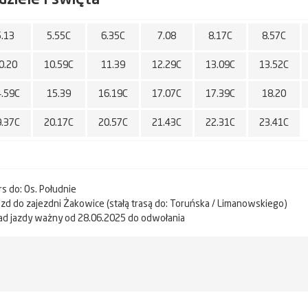
5.13
5.55C
6.35C
7.08
8.17C
8.57C
0.20
10.59C
11.39
12.29C
13.09C
13.52C
4.59C
15.39
16.19C
17.07C
17.39C
18.20
9.37C
20.17C
20.57C
21.43C
22.31C
23.41C
rs do: Os. Południe
jazd do zajezdni Żakowice (stałą trasą do: Toruńska / Limanowskiego)
ad jazdy ważny od 28.06.2025 do odwołania