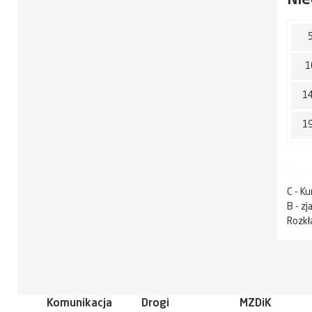
1
1
1
C - Ku
B - z
Rozkł
Komunikacja
Drogi
MZDiK