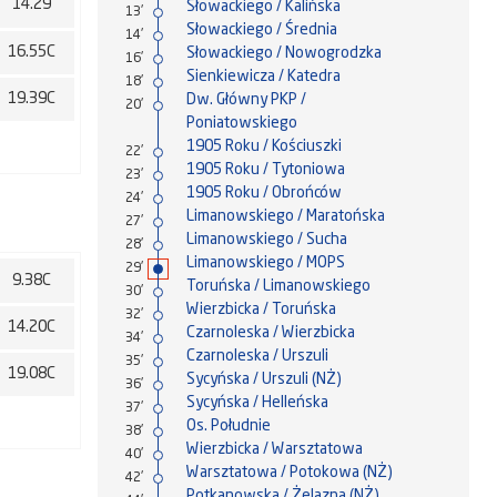
14.29
Słowackiego / Kalińska
13'
Słowackiego / Średnia
14'
16.55C
Słowackiego / Nowogrodzka
16'
Sienkiewicza / Katedra
18'
19.39C
Dw. Główny PKP /
20'
Poniatowskiego
1905 Roku / Kościuszki
22'
1905 Roku / Tytoniowa
23'
1905 Roku / Obrońców
24'
Limanowskiego / Maratońska
27'
Limanowskiego / Sucha
28'
Limanowskiego / MOPS
29'
9.38C
Toruńska / Limanowskiego
30'
Wierzbicka / Toruńska
32'
14.20C
Czarnoleska / Wierzbicka
34'
Czarnoleska / Urszuli
35'
19.08C
Sycyńska / Urszuli (NŻ)
36'
Sycyńska / Helleńska
37'
Os. Południe
38'
Wierzbicka / Warsztatowa
40'
Warsztatowa / Potokowa (NŻ)
42'
Potkanowska / Żelazna (NŻ)