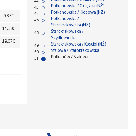
44'
Potkanowska / Okrężna (NŻ)
45'
Potkanowska / Kłosowa (NŻ)
45'
9.37C
Potkanowska /
46'
Starokrakowska (NŻ)
14.19C
Starokrakowska /
48'
Szydłowiecka
19.07C
Starokrakowska / Kościół (NŻ)
49'
Stalowa / Starokrakowska
50'
Potkanów / Stalowa
51'