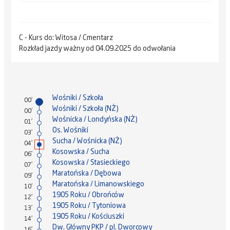
C - Kurs do: Witosa / Cmentarz
Rozkład jazdy ważny od 04.09.2025 do odwołania
Wośniki / Szkoła
00'
Wośniki / Szkoła (NŻ)
00'
Wośnicka / Londyńska (NŻ)
01'
Os. Wośniki
03'
Sucha / Wośnicka (NŻ)
04'
Kosowska / Sucha
06'
Kosowska / Stasieckiego
07'
Maratońska / Dębowa
09'
Maratońska / Limanowskiego
10'
1905 Roku / Obrońców
12'
1905 Roku / Tytoniowa
13'
1905 Roku / Kościuszki
14'
Dw. Główny PKP / pl. Dworcowy