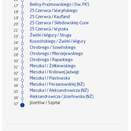
16'
Beliny-Prażmowskiego / Dw. PKS
17'
25 Czerwca / Waryńskiego
18'
25 Czerwca / Kaufland
19'
25 Czerwca / Skłodowskiej-Curie
20'
25 Czerwca / Wysoka
21'
Żwirki i Wigury / Struga
23'
Kusocińskiego / Żwirki i Wigury
24'
Chrobrego / Sowińskiego
26'
Chrobrego / Mierzejewskiego
28'
Chrobrego / Rapackiego
30'
Mieszka I / Żółkiewskiego
31'
Mieszka I / Królowej Jadwigi
32'
Mieszka I / Piastowska
33'
Mieszka I / Perzanowskiej (NŻ)
34'
Mieszka I / Aleksandrowicza (NŻ)
35'
Aleksandrowicza / Józefowska (NŻ)
36'
Józefów / Szpital
37'