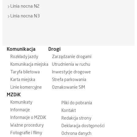
Linia nocna N2
Linia nocna N3
Komunikacja
Drogi
Rozkłady jazdy
Zarządzanie drogami
Komunikacja miejska
Utrudnienia w ruchu
Taryfa biletowa
Inwestycje drogowe
Karta miejska
Strefa parkowania
Linie komercyjne
Oznakowanie SIM
MZDiK
Komunikaty
Pliki do pobrania
Informacje
Kontakt
Informacje o MZDiK
Redakcja strony
Ważne procedury
Deklaracja dostępności
Fotografie i filmy
Ochrona danych