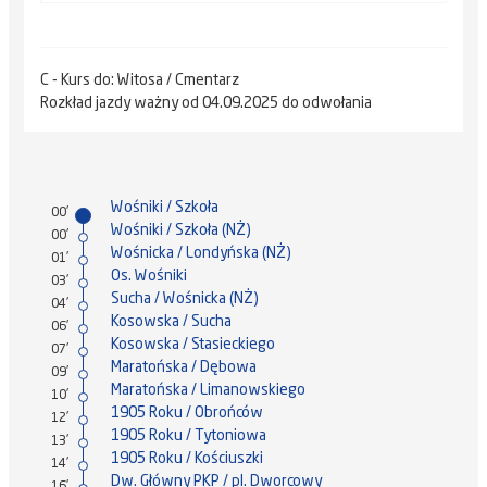
C - Kurs do: Witosa / Cmentarz
Rozkład jazdy ważny od 04.09.2025 do odwołania
Wośniki / Szkoła
00'
Wośniki / Szkoła (NŻ)
00'
Wośnicka / Londyńska (NŻ)
01'
Os. Wośniki
03'
Sucha / Wośnicka (NŻ)
04'
Kosowska / Sucha
06'
Kosowska / Stasieckiego
07'
Maratońska / Dębowa
09'
Maratońska / Limanowskiego
10'
1905 Roku / Obrońców
12'
1905 Roku / Tytoniowa
13'
1905 Roku / Kościuszki
14'
Dw. Główny PKP / pl. Dworcowy