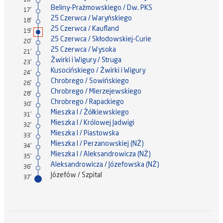
16'
Beliny-Prażmowskiego / Dw. PKS
17'
25 Czerwca / Waryńskiego
18'
25 Czerwca / Kaufland
19'
25 Czerwca / Skłodowskiej-Curie
20'
25 Czerwca / Wysoka
21'
Żwirki i Wigury / Struga
23'
Kusocińskiego / Żwirki i Wigury
24'
Chrobrego / Sowińskiego
26'
Chrobrego / Mierzejewskiego
28'
Chrobrego / Rapackiego
30'
Mieszka I / Żółkiewskiego
31'
Mieszka I / Królowej Jadwigi
32'
Mieszka I / Piastowska
33'
Mieszka I / Perzanowskiej (NŻ)
34'
Mieszka I / Aleksandrowicza (NŻ)
35'
Aleksandrowicza / Józefowska (NŻ)
36'
Józefów / Szpital
37'