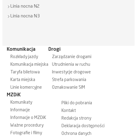
Linia nocna N2
Linia nocna N3
Komunikacja
Drogi
Rozkłady jazdy
Zarządzanie drogami
Komunikacja miejska
Utrudnienia w ruchu
Taryfa biletowa
Inwestycje drogowe
Karta miejska
Strefa parkowania
Linie komercyjne
Oznakowanie SIM
MZDiK
Komunikaty
Pliki do pobrania
Informacje
Kontakt
Informacje o MZDiK
Redakcja strony
Ważne procedury
Deklaracja dostępności
Fotografie i filmy
Ochrona danych