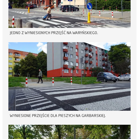
JEDNO Z WYNIESIONYCH PRZEJŚĆ NA WARYŃSKIEGO.
WYNIESIONE PRZEJŚCIE DLA PIESZYCH NA GARBARSKIEJ.