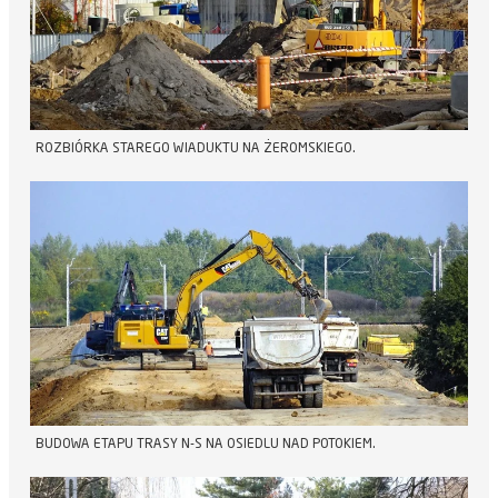
ROZBIÓRKA STAREGO WIADUKTU NA ŻEROMSKIEGO.
BUDOWA ETAPU TRASY N-S NA OSIEDLU NAD POTOKIEM.