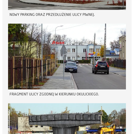
NOWY PARKING ORAZ PRZEDŁUŻENIE ULICY PIWNEJ.
FRAGMENT ULICY ZGODNEJ W KIERUNKU OKULICKIEGO.