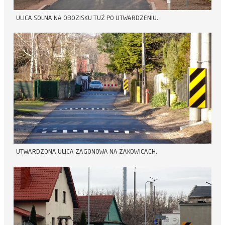
ULICA SOLNA NA OBOZISKU TUŻ PO UTWARDZENIU.
UTWARDZONA ULICA ZAGONOWA NA ŻAKOWICACH.