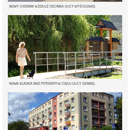
NOWY CHODNIK WZDŁUŻ ODCINKA ULICY WYŚCIGOWEJ.
NOWA KŁADKA NAD POTOKIEM W CIĄGU ULICY SIENNEJ.