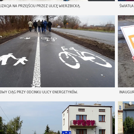
IZACJA NA PRZEJŚCIU PRZEZ ULICĘ WIERZBICKĄ.
ŚWIATŁA
OWY CIĄG PRZY ODCINKU ULICY ENERGETYKÓW.
INAUGU