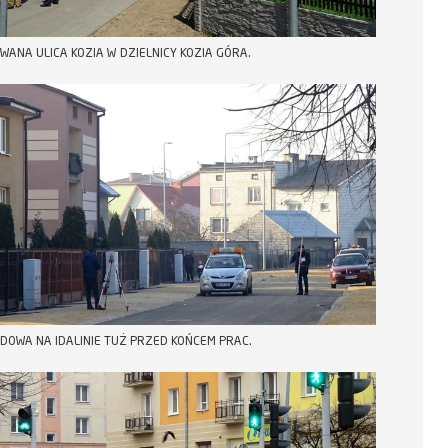
ANA ULICA KOZIA W DZIELNICY KOZIA GÓRA.
UDOWA NA IDALINIE TUŻ PRZED KOŃCEM PRAC.