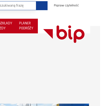
Popraw czytelność
OZKŁADY
PLANER
AZDY
PODRÓŻY
c