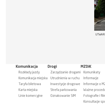
UTWARD
Komunikacja
Drogi
MZDiK
Rozkłady jazdy
Zarządzanie drogami
Komunikaty
Komunikacja miejska
Utrudnienia w ruchu
Informacje
Taryfa biletowa
Inwestycje drogowe
Informacje o M
Karta miejska
Strefa parkowania
Ważne proced
Linie komercyjne
Oznakowanie SIM
Fotografie i fil
Konsultacje sp