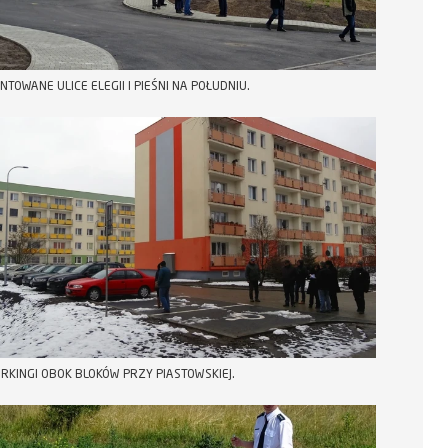
TOWANE ULICE ELEGII I PIEŚNI NA POŁUDNIU.
RKINGI OBOK BLOKÓW PRZY PIASTOWSKIEJ.