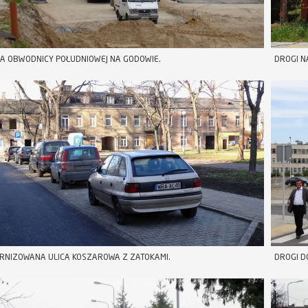
A OBWODNICY POŁUDNIOWEJ NA GODOWIE.
DROGI N
RNIZOWANA ULICA KOSZAROWA Z ZATOKAMI.
DROGI D