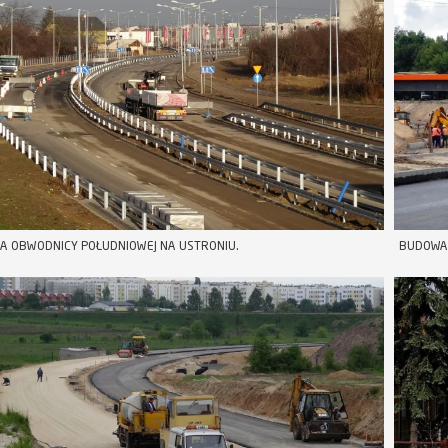
A OBWODNICY POŁUDNIOWEJ NA USTRONIU.
BUDOWA 