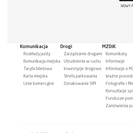
NOWY P
Komunikacja
Drogi
MZDiK
Rozkłady jazdy
Zarządzanie drogami
Komunikaty
Komunikacja miejska
Utrudnienia w ruchu
Informacje
Taryfa biletowa
Inwestycje drogowe
Informacje o M
Karta miejska
Strefa parkowania
Ważne proced
Linie komercyjne
Oznakowanie SIM
Fotografie i fil
Konsultacje sp
Fundusze po
Zamówienia pu