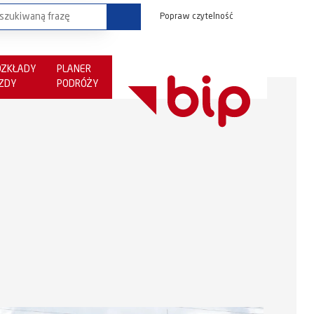
Popraw czytelność
OZKŁADY
PLANER
AZDY
PODRÓŻY
c