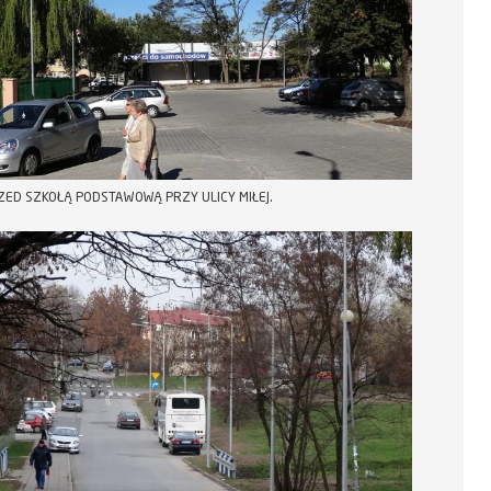
ZED SZKOŁĄ PODSTAWOWĄ PRZY ULICY MIŁEJ.