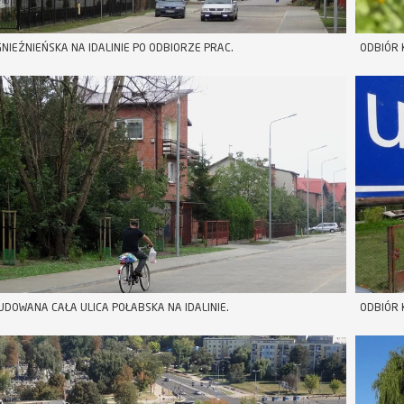
GNIEŹNIEŃSKA NA IDALINIE PO ODBIORZE PRAC.
ODBIÓR 
DOWANA CAŁA ULICA POŁABSKA NA IDALINIE.
ODBIÓR 