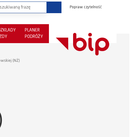
Popraw czytelność
OZKŁADY
PLANER
AZDY
PODRÓŻY
owskiej (NŻ)
)