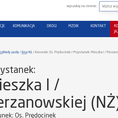
wyszukaj na stronie:
CJE
KOMUNIKACJA
DROGI
MZDIK
KONTAKT
R
J
ozkłady jazdy
linia N1
Kierunek: Os. Prędocinek / Przystanek: Mieszka I / Perzan
ystanek:
eszka I /
erzanowskiej (NŻ
unek: Os. Prędocinek