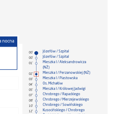
ia nocna
Józefów / Szpital
N1
00'
Józefów / Szpital
00'
Mieszka I / Aleksandrowicza
01'
(NŻ)
Mieszka I / Perzanowskiej (NŻ)
02'
Mieszka I / Piastowska
03'
Os. Michałów
04'
Mieszka I / Królowej Jadwigi
05'
Chrobrego / Rapackiego
07'
Chrobrego / Mierzejewskiego
08'
Chrobrego / Sowińskiego
10'
Kusocińskiego / Chrobrego
12'