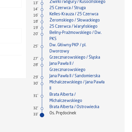
Żwirki i Wigury / Kusocińskiego
13'
25 Czerwca / Struga
14'
Kelles-Krauza / 25 Czerwca
16'
Żeromskiego / Słowackiego
18'
25 Czerwca / Waryńskiego
19'
Beliny-Prażmowskiego / Dw.
20'
PKS
Dw. Główny PKP / pl.
25'
Dworcowy
Grzecznarowskiego / Śląska
27'
Jana Pawła II /
28'
Grzecznarowskiego
Jana Pawła II / Sandomierska
29'
Michalczewskiego / Jana Pawła
30'
II
Brata Alberta /
31'
Michalczewskiego
Brata Alberta / Ostrowiecka
32'
Os. Prędocinek
33'