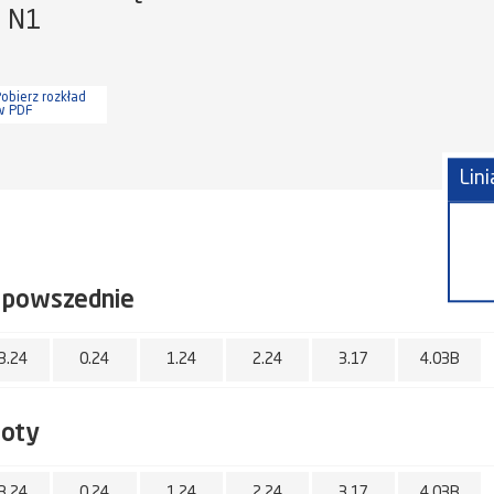
a N1
obierz rozkład
w PDF
Lin
 powszednie
3.24
0.24
1.24
2.24
3.17
4.03B
boty
3.24
0.24
1.24
2.24
3.17
4.03B