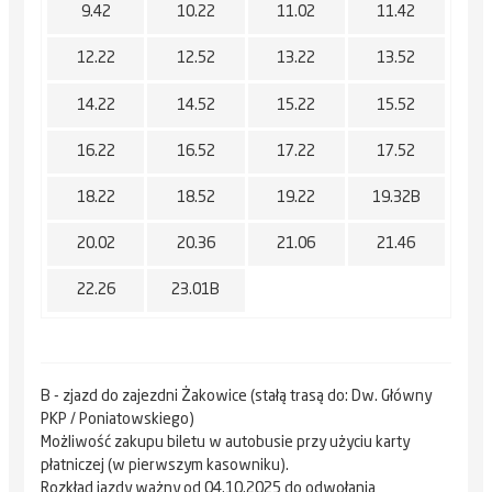
9.42
10.22
11.02
11.42
12.22
12.52
13.22
13.52
14.22
14.52
15.22
15.52
16.22
16.52
17.22
17.52
18.22
18.52
19.22
19.32B
20.02
20.36
21.06
21.46
22.26
23.01B
B - zjazd do zajezdni Żakowice (stałą trasą do: Dw. Główny
PKP / Poniatowskiego)
Możliwość zakupu biletu w autobusie przy użyciu karty
płatniczej (w pierwszym kasowniku).
Rozkład jazdy ważny od 04.10.2025 do odwołania