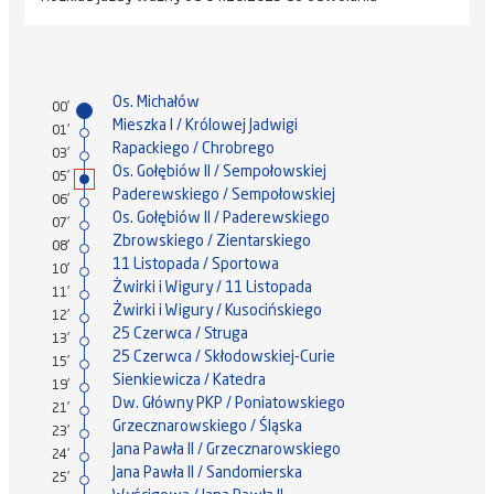
Os. Michałów
00'
Mieszka I / Królowej Jadwigi
01'
Rapackiego / Chrobrego
03'
Os. Gołębiów II / Sempołowskiej
05'
Paderewskiego / Sempołowskiej
06'
Os. Gołębiów II / Paderewskiego
07'
Zbrowskiego / Zientarskiego
08'
11 Listopada / Sportowa
10'
Żwirki i Wigury / 11 Listopada
11'
Żwirki i Wigury / Kusocińskiego
12'
25 Czerwca / Struga
13'
25 Czerwca / Skłodowskiej-Curie
15'
Sienkiewicza / Katedra
19'
Dw. Główny PKP / Poniatowskiego
21'
Grzecznarowskiego / Śląska
23'
Jana Pawła II / Grzecznarowskiego
24'
Jana Pawła II / Sandomierska
25'