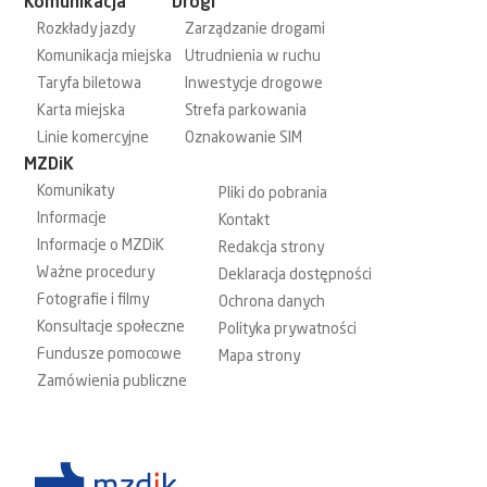
Komunikacja
Drogi
Rozkłady jazdy
Zarządzanie drogami
Komunikacja miejska
Utrudnienia w ruchu
Taryfa biletowa
Inwestycje drogowe
Karta miejska
Strefa parkowania
Linie komercyjne
Oznakowanie SIM
MZDiK
Komunikaty
Pliki do pobrania
Informacje
Kontakt
Informacje o MZDiK
Redakcja strony
Ważne procedury
Deklaracja dostępności
Fotografie i filmy
Ochrona danych
Konsultacje społeczne
Polityka prywatności
Fundusze pomocowe
Mapa strony
Zamówienia publiczne