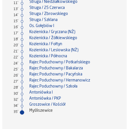
Struga / Niedziałkowskiego
11'
Struga / 25 Czerwca
13'
Struga / Zbrowskiego
14'
Struga / Szklana
15'
Os. Gołębiów I
16'
Kozienicka / Gryczana (NŻ)
17'
Kozienicka / Żółkiewskiego
18'
Kozienicka / Fołtyn
20'
Kozienicka / Lesiowska (NŻ)
21'
Kozienicka / Północna
22'
Rajec Poduchowny / Potkańskiego
24'
Rajec Poduchowny / Bakalarza
25'
Rajec Poduchowny / Pacyńska
26'
Rajec Poduchowny / Hermanowicz
27'
Rajec Poduchowny / Szkoła
28'
Antoniówka I
30'
Antoniówka / PKP
32'
Groszowice / Kościół
34'
Myśliszewice
35'