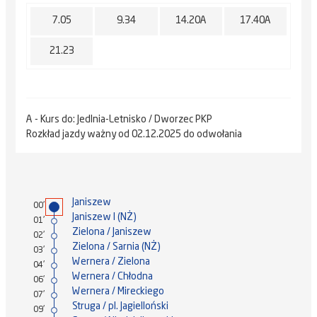
7.05
9.34
14.20A
17.40A
21.23
A - Kurs do: Jedlnia-Letnisko / Dworzec PKP
Rozkład jazdy ważny od 02.12.2025 do odwołania
Janiszew
00'
Janiszew I (NŻ)
01'
Zielona / Janiszew
02'
Zielona / Sarnia (NŻ)
03'
Wernera / Zielona
04'
Wernera / Chłodna
06'
Wernera / Mireckiego
07'
Struga / pl. Jagielloński
09'