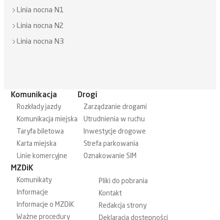
Linia nocna N1
Linia nocna N2
Linia nocna N3
Komunikacja
Drogi
Rozkłady jazdy
Zarządzanie drogami
Komunikacja miejska
Utrudnienia w ruchu
Taryfa biletowa
Inwestycje drogowe
Karta miejska
Strefa parkowania
Linie komercyjne
Oznakowanie SIM
MZDiK
Komunikaty
Pliki do pobrania
Informacje
Kontakt
Informacje o MZDiK
Redakcja strony
Ważne procedury
Deklaracja dostępności