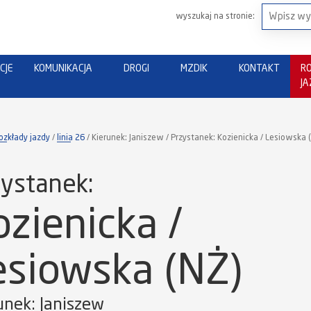
wyszukaj na stronie:
CJE
KOMUNIKACJA
DROGI
MZDIK
KONTAKT
R
J
ozkłady jazdy
linia 26
Kierunek: Janiszew / Przystanek: Kozienicka / Lesiowska 
ystanek:
ozienicka /
esiowska (NŻ)
unek: Janiszew