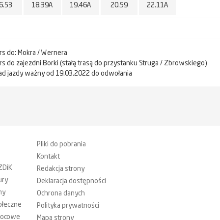
6.53
18.39A
19.46A
20.59
22.11A
urs do: Mokra / Wernera
urs do zajezdni Borki (stałą trasą do przystanku Struga / Zbrowskiego)
ad jazdy ważny od 19.03.2022 do odwołania
Pliki do pobrania
Kontakt
ZDiK
Redakcja strony
ury
Deklaracja dostępności
my
Ochrona danych
ołeczne
Polityka prywatności
mocowe
Mapa strony