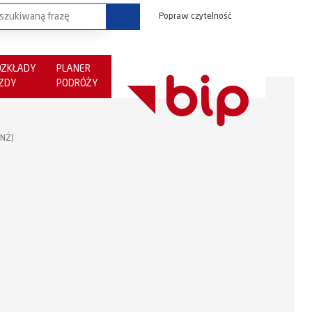
Popraw czytelność
OZKŁADY
PLANER
AZDY
PODRÓŻY
(NŻ)