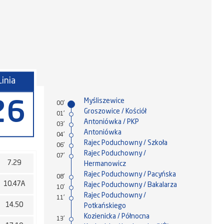
Linia
Myśliszewice
26
00'
Groszowice / Kościół
01'
Antoniówka / PKP
03'
Antoniówka
04'
Rajec Poduchowny / Szkoła
06'
Rajec Poduchowny /
07'
7.29
Hermanowicz
Rajec Poduchowny / Pacyńska
08'
10.47A
Rajec Poduchowny / Bakalarza
10'
Rajec Poduchowny /
11'
14.50
Potkańskiego
Kozienicka / Północna
13'