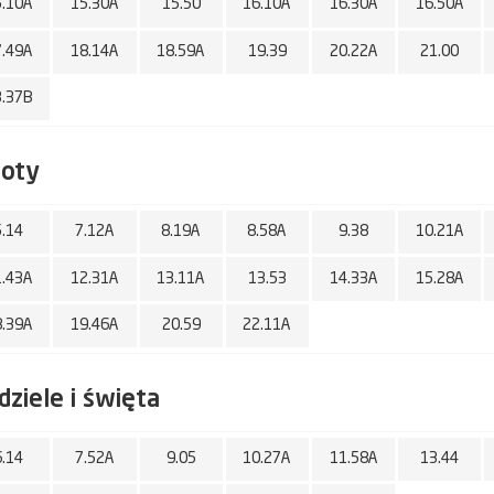
5.10A
15.30A
15.50
16.10A
16.30A
16.50A
7.49A
18.14A
18.59A
19.39
20.22A
21.00
3.37B
boty
5.14
7.12A
8.19A
8.58A
9.38
10.21A
1.43A
12.31A
13.11A
13.53
14.33A
15.28A
8.39A
19.46A
20.59
22.11A
dziele i święta
6.14
7.52A
9.05
10.27A
11.58A
13.44