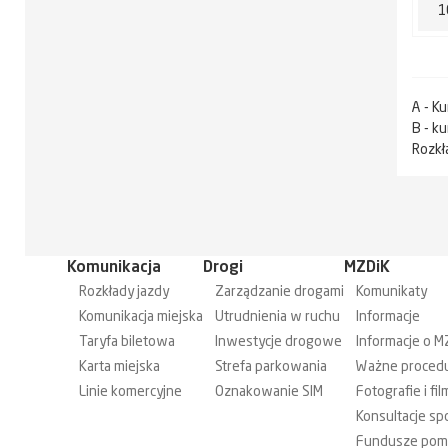
1
A - K
B - k
Rozkł
Komunikacja
Drogi
MZDiK
Rozkłady jazdy
Zarządzanie drogami
Komunikaty
Komunikacja miejska
Utrudnienia w ruchu
Informacje
Taryfa biletowa
Inwestycje drogowe
Informacje o M
Karta miejska
Strefa parkowania
Ważne proced
Linie komercyjne
Oznakowanie SIM
Fotografie i fil
Konsultacje sp
Fundusze po