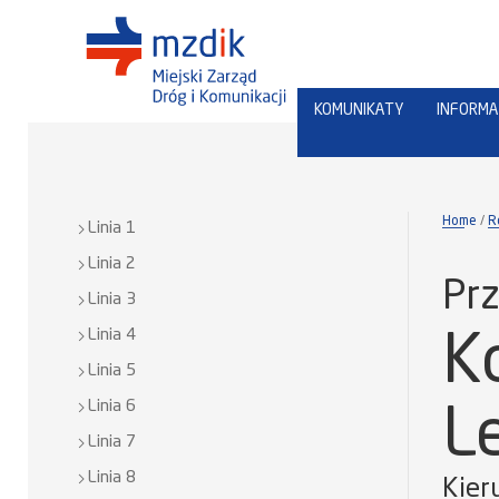
KOMUNIKATY
INFORMA
Home
R
Linia 1
Linia 2
Prz
Linia 3
Linia 4
K
Linia 5
Linia 6
L
Linia 7
Linia 8
Kier