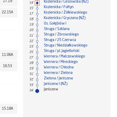
17.19
Kozienicka / Lesiowska (NŻ)
14'
Kozienicka / Fołtyn
15'
22.15A
Kozienicka / Żółkiewskiego
17'
Kozienicka / Gryczana (NŻ)
18'
Os. Gołębiów I
19'
Struga / Szklana
20'
Struga / Zbrowskiego
21'
Struga / 25 Czerwca
22'
Struga / Niedziałkowskiego
23'
Struga / pl. Jagielloński
25'
11.06A
Wernera / Malczewskiego
27'
Wernera / Mireckiego
28'
16.53
Wernera / Chłodna
29'
Wernera / Zielona
31'
Zielona / Janiszew
32'
Janiszew I (NŻ)
33'
Janiszew
34'
15.18A