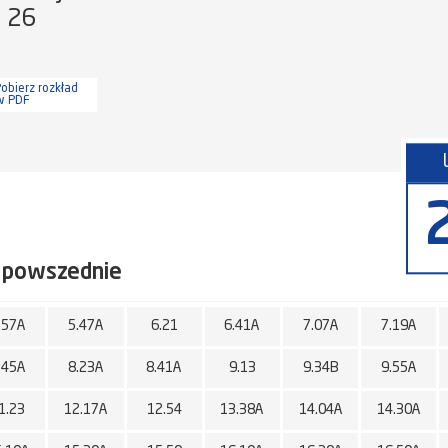
a 26
obierz rozkład
w PDF
 powszednie
.57A
5.47A
6.21
6.41A
7.07A
7.19A
.45A
8.23A
8.41A
9.13
9.34B
9.55A
1.23
12.17A
12.54
13.38A
14.04A
14.30A