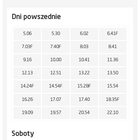
Dni powszednie
5.06
5.30
6.02
6.41F
7.03F
7.40F
8.03
8.41
9.16
10.00
10.41
11.36
12.13
12.51
13.22
13.50
14.24F
14.54F
15.28F
15.54
16.26
17.07
17.40
18.35F
19.09
19.57
20.54
22.10
Soboty