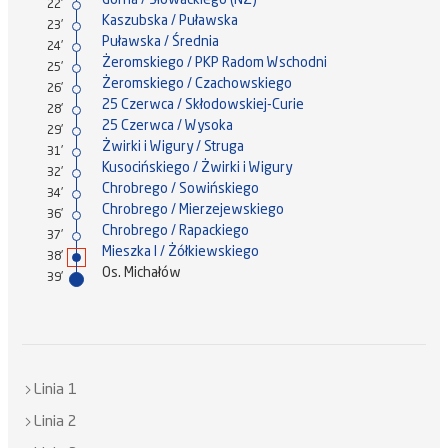
22'
Kaszubska / Puławska
23'
Puławska / Średnia
24'
Żeromskiego / PKP Radom Wschodni
25'
Żeromskiego / Czachowskiego
26'
25 Czerwca / Skłodowskiej-Curie
28'
25 Czerwca / Wysoka
29'
Żwirki i Wigury / Struga
31'
Kusocińskiego / Żwirki i Wigury
32'
Chrobrego / Sowińskiego
34'
Chrobrego / Mierzejewskiego
36'
Chrobrego / Rapackiego
37'
Mieszka I / Żółkiewskiego
38'
Os. Michałów
39'
Linia 1
Linia 2