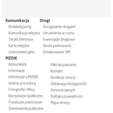
Komunikacja
Drogi
Rozkłady jazdy
Zarządzanie drogami
Komunikacja miejska
Utrudnienia w ruchu
Taryfa biletowa
Inwestycje drogowe
Karta miejska
Strefa parkowania
Linie komercyjne
Oznakowanie SIM
MZDiK
Komunikaty
Pliki do pobrania
Informacje
Kontakt
Informacje o MZDiK
Redakcja strony
Ważne procedury
Deklaracja dostępności
Fotografie i filmy
Ochrona danych
Konsultacje społeczne
Polityka prywatności
Fundusze pomocowe
Mapa strony
Zamówienia publiczne