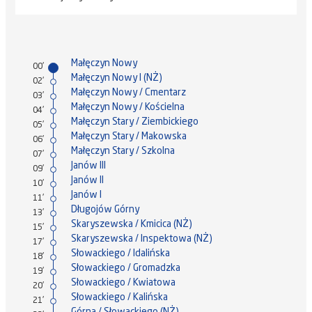
Małęczyn Nowy
00'
Małęczyn Nowy I (NŻ)
02'
Małęczyn Nowy / Cmentarz
03'
Małęczyn Nowy / Kościelna
04'
Małęczyn Stary / Ziembickiego
05'
Małęczyn Stary / Makowska
06'
Małęczyn Stary / Szkolna
07'
Janów III
09'
Janów II
10'
Janów I
11'
Długojów Górny
13'
Skaryszewska / Kmicica (NŻ)
15'
Skaryszewska / Inspektowa (NŻ)
17'
Słowackiego / Idalińska
18'
Słowackiego / Gromadzka
19'
Słowackiego / Kwiatowa
20'
Słowackiego / Kalińska
21'
Górna / Słowackiego (NŻ)