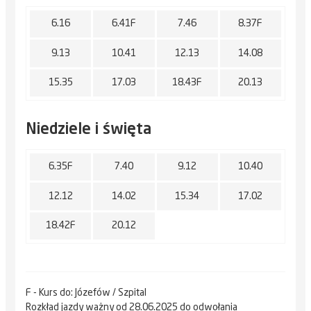
6.16
6.41F
7.46
8.37F
9.13
10.41
12.13
14.08
15.35
17.03
18.43F
20.13
Niedziele i święta
6.35F
7.40
9.12
10.40
12.12
14.02
15.34
17.02
18.42F
20.12
F - Kurs do: Józefów / Szpital
Rozkład jazdy ważny od 28.06.2025 do odwołania